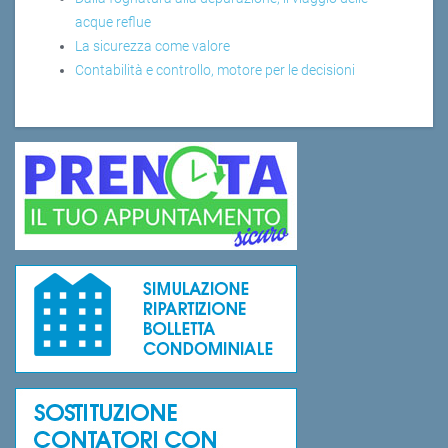
acque reflue
La sicurezza come valore
Contabilità e controllo, motore per le decisioni