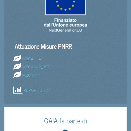
Attuazione Misure PNRR
M2C4 – I4.1
M2C4-I4.2_057
M2C4-I4.4
REPORTISTICA
GAIA fa parte di