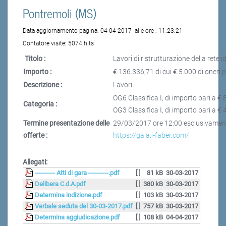
Pontremoli (MS)
Data aggiornamento pagina:
04-04-2017
alle ore :
11:23:21
Contatore visite:
5074 hits
Titolo :
Lavori di ristrutturazione della rete 
Importo :
€ 136.336,71 di cui € 5.000 di oneri p
Descrizione :
Lavori
OG6 Classifica I, di importo pari a €
Categoria :
OG3 Classifica I, di importo pari a €
Termine presentazione delle
29/03/2017 ore 12:00 esclusivamente 
offerte :
https://gaia.i-faber.com/
Allegati:
---------- Atti di gara ----------.pdf
[ ]
81 kB
30-03-2017
Delibera C.d.A.pdf
[ ]
380 kB
30-03-2017
Determina indizione.pdf
[ ]
103 kB
30-03-2017
Verbale seduta del 30-03-2017.pdf
[ ]
757 kB
30-03-2017
Determina aggiudicazione.pdf
[ ]
108 kB
04-04-2017