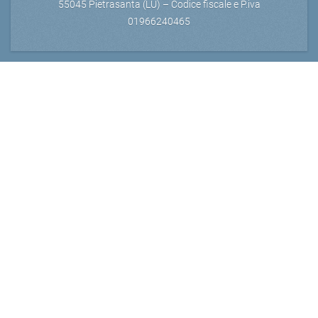
55045 Pietrasanta (LU) – Codice fiscale e P.iva
01966240465