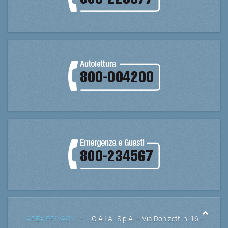
AREA PRIVACY
- G.A.I.A . S.p.A. – Via Donizetti n. 16 -