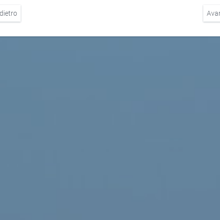
dietro
Ava