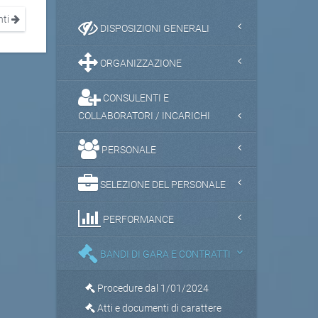
nti
DISPOSIZIONI GENERALI
ORGANIZZAZIONE
CONSULENTI E
COLLABORATORI / INCARICHI
PERSONALE
SELEZIONE DEL PERSONALE
PERFORMANCE
BANDI DI GARA E CONTRATTI
Procedure dal 1/01/2024
Atti e documenti di carattere