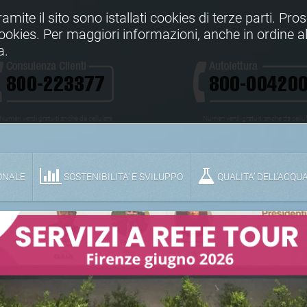
Tramite il sito sono istallati cookies di terze parti. Pr
 cookies. Per maggiori informazioni, anche in ordine al
a.
Numeri verdi gratuiti anche da cellulare
Numeri verdi gratuiti anche da cellu
ONALE
SOSTENIBILITA' E SVILUPPO
QUALITA’ DELL’ACQU