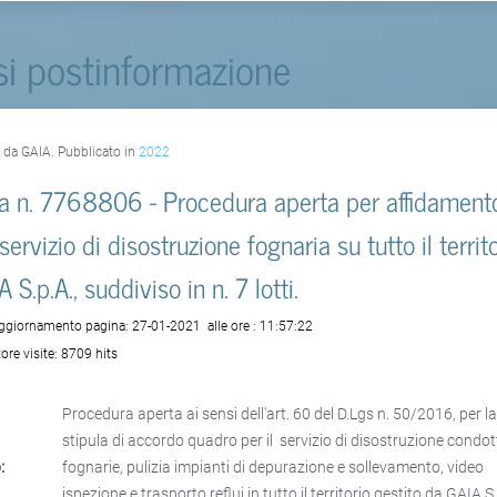
si postinformazione
o da GAIA. Pubblicato in
2022
a n. 7768806 - Procedura aperta per affidament
servizio di disostruzione fognaria su tutto il territ
 S.p.A., suddiviso in n. 7 lotti.
aggiornamento pagina:
27-01-2021
alle ore :
11:57:22
ore visite:
8709 hits
Procedura aperta ai sensi dell'art. 60 del D.Lgs n. 50/2016, per l
stipula di accordo quadro per il servizio di disostruzione condot
:
fognarie, pulizia impianti di depurazione e sollevamento, video
ispezione e trasporto reflui in tutto il territorio gestito da GAIA S.