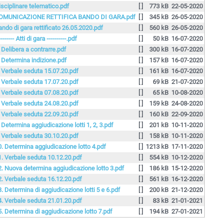
isciplinare telematico.pdf
[ ]
773 kB
22-05-2020
OMUNICAZIONE RETTIFICA BANDO DI GARA.pdf
[ ]
345 kB
26-05-2020
ando di gara rettificato 26.05.2020.pdf
[ ]
560 kB
26-05-2020
-------- Atti di gara ----------.pdf
[ ]
50 kB
16-07-2020
. Delibera a contrarre.pdf
[ ]
300 kB
16-07-2020
. Determina indizione.pdf
[ ]
157 kB
16-07-2020
. Verbale seduta 15.07.20.pdf
[ ]
161 kB
16-07-2020
. Verbale seduta 17.07.20.pdf
[ ]
69 kB
21-07-2020
. Verbale seduta 07.08.20.pdf
[ ]
65 kB
10-08-2020
. Verbale seduta 24.08.20.pdf
[ ]
159 kB
24-08-2020
. Verbale seduta 22.09.20.pdf
[ ]
160 kB
22-09-2020
. Determina aggiudicazione lotti 1, 2, 3.pdf
[ ]
201 kB
10-11-2020
. Verbale seduta 30.10.20.pdf
[ ]
158 kB
10-11-2020
0. Determina aggiudicazione lotto 4.pdf
[ ]
1213 kB
17-11-2020
1. Verbale seduta 10.12.20.pdf
[ ]
554 kB
10-12-2020
2. Nuova determina aggiudicazione lotto 3.pdf
[ ]
186 kB
15-12-2020
2. Verbale seduta 16.12.20.pdf
[ ]
561 kB
16-12-2020
3. Determina di aggiudicazione lotti 5 e 6.pdf
[ ]
200 kB
21-12-2020
4. Verbale seduta 21.01.20.pdf
[ ]
83 kB
21-01-2021
5. Determina di aggiudicazione lotto 7.pdf
[ ]
194 kB
27-01-2021