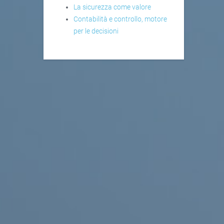
La sicurezza come valore
Contabilità e controllo, motore
per le decisioni