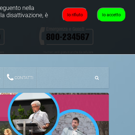
oseguento nella
la disattivazione, è
Io rifiuto
Io accetto
lare
Numeri verdi gratuiti anche da cellulare
A
CONTATTI