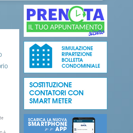
o
orio
a
te
p.A.,