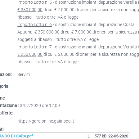
Importo Lotto n. 5
- disostruzione impianti depurazione Versilia
€ 350.000,00
di cui € 7.000,00 di oneri per la sicurezza non sogg
ribasso, il tutto oltre IVA di legge;
Importo Lotto n. 6
- disostruzione impianti depurazione Costa
Apuana:
€ 350.000,00
di cui € 7.000,00 di oneri per la sicurezza
soggetti a ribasso, il tutto oltre IVA di legge;
Importo Lotto n. 7
- disostruzione impianti depurazione Versilia 
€ 250.000,00
di cui € 5.000,00 di oneri per la sicurezza non sogg
ribasso, il tutto oltre IVA di legge.
azioni:
Servizi
oria:
ine
entazione
13/07/2020 ore 12,00.
offerte:
https://gare-online.gaia-spa.it
ti:
ANDO DI GARA.pdf
[ ]
577 kB
22-05-2020