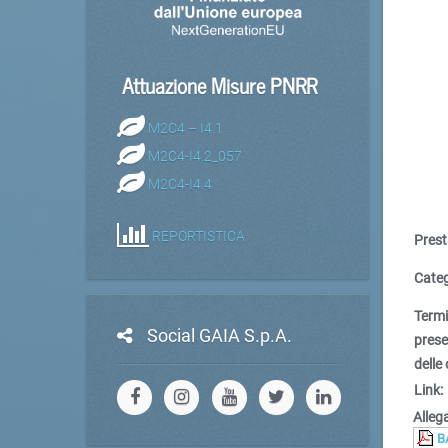
Attuazione Misure PNRR
M2C4 – I4.1
M2C4-I4.2_057
M2C4-I4.4
REPORTISTICA
Prest
Categ
Term
Social GAIA S.p.A.
pres
delle 
Link:
Allega
B