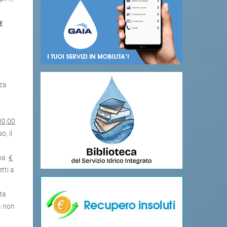
€
zza
00,00
o, il
na:
€
tti a
sta
a non