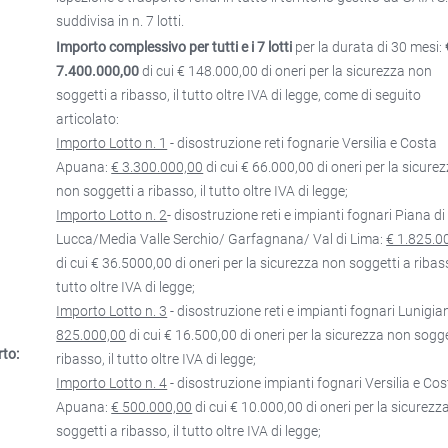
suddivisa in n. 7 lotti.
Importo complessivo per tutti e i 7 lotti
per la durata di 30 mesi:
7.400.000,00
di cui € 148.000,00 di oneri per la sicurezza non
soggetti a ribasso, il tutto oltre IVA di legge, come di seguito
articolato:
Importo Lotto n. 1
- disostruzione reti fognarie Versilia e Costa
Apuana:
€ 3.300.000,00
di cui € 66.000,00 di oneri per la sicure
non soggetti a ribasso, il tutto oltre IVA di legge;
Importo Lotto n. 2
- disostruzione reti e impianti fognari Piana di
Lucca/Media Valle Serchio/ Garfagnana/ Val di Lima:
€ 1.825.0
di cui € 36.5000,00 di oneri per la sicurezza non soggetti a ribass
tutto oltre IVA di legge;
Importo Lotto n. 3
- disostruzione reti e impianti fognari Lunigia
825.000,00
di cui € 16.500,00 di oneri per la sicurezza non sogge
to:
ribasso, il tutto oltre IVA di legge;
Importo Lotto n. 4
- disostruzione impianti fognari Versilia e Co
Apuana:
€ 500.000,00
di cui € 10.000,00 di oneri per la sicurezz
soggetti a ribasso, il tutto oltre IVA di legge;