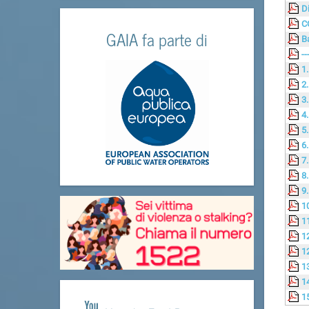
D
C
GAIA fa parte di
B
--
1
2
3
4
5
6
7
8
9
1
1
1
1
1
1
1