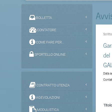
Avvi
BOLLETTA
CONTATORE
Scritt
COME FARE PER...
Gar
del 
SPORTELLO ONLINE
GAIA
Data 
Contat
CONTRATTO UTENZA
AGEVOLAZIONI
Titolo
MODULISTICA