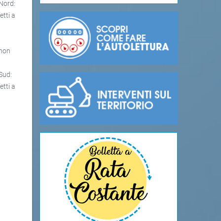
 Nord:
etti a
 non
Sud:
etti a