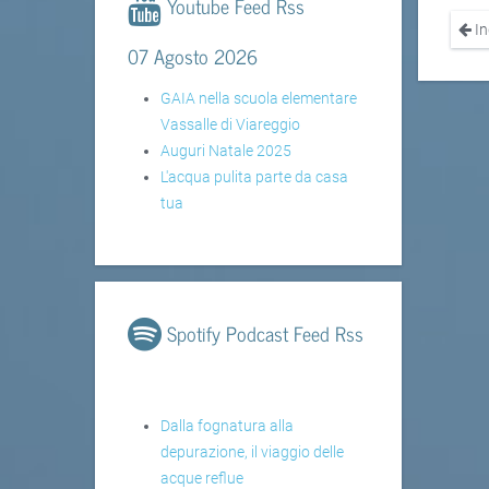
Youtube Feed Rss
In
07 Agosto 2026
GAIA nella scuola elementare
Vassalle di Viareggio
Auguri Natale 2025
L'acqua pulita parte da casa
tua
Spotify Podcast Feed Rss
Dalla fognatura alla
depurazione, il viaggio delle
acque reflue