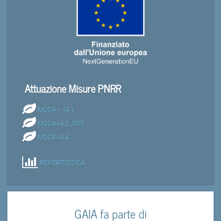
Attuazione Misure PNRR
M2C4 – I4.1
M2C4-I4.2_057
M2C4-I4.4
REPORTISTICA
GAIA fa parte di