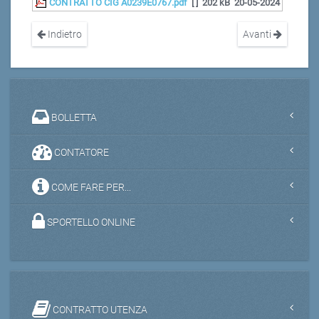
CONTRATTO CIG A0239E0767.pdf
[ ]
202 kB
20-05-2024
Indietro
Avanti
BOLLETTA
CONTATORE
COME FARE PER...
SPORTELLO ONLINE
CONTRATTO UTENZA