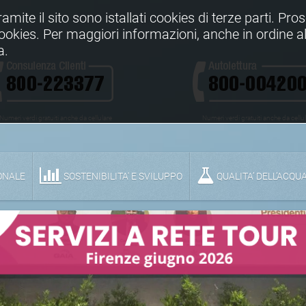
Tramite il sito sono istallati cookies di terze parti. Pr
 cookies. Per maggiori informazioni, anche in ordine al
a.
Numeri verdi gratuiti anche da cellulare
Numeri verdi gratuiti anche da cellu
ONALE
SOSTENIBILITA' E SVILUPPO
QUALITA’ DELL’ACQU