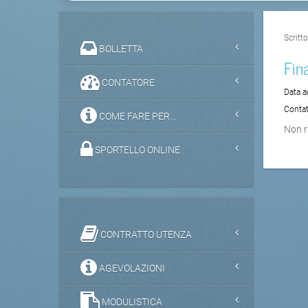
Scritt
BOLLETTA
Fin
CONTATORE
Data 
Contat
COME FARE PER...
Non r
SPORTELLO ONLINE
CONTRATTO UTENZA
AGEVOLAZIONI
MODULISTICA