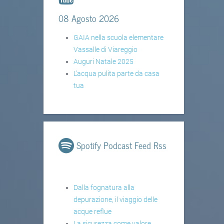
08 Agosto 2026
GAIA nella scuola elementare
Vassalle di Viareggio
Auguri Natale 2025
L'acqua pulita parte da casa
tua
Spotify Podcast Feed Rss
Dalla fognatura alla
depurazione, il viaggio delle
acque reflue
La sicurezza come valore