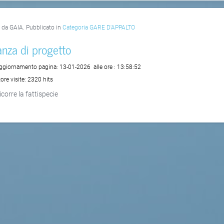
o da GAIA. Pubblicato in
Categoria GARE D'APPALTO
anza di progetto
aggiornamento pagina:
13-01-2026
alle ore :
13:58:52
ore visite:
2320 hits
icorre la fattispecie