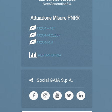
Attuazione Misure PNRR
M2C4 – I4.1
M2C4-I4.2_057
M2C4-I4.4
REPORTISTICA
Social GAIA S.p.A.