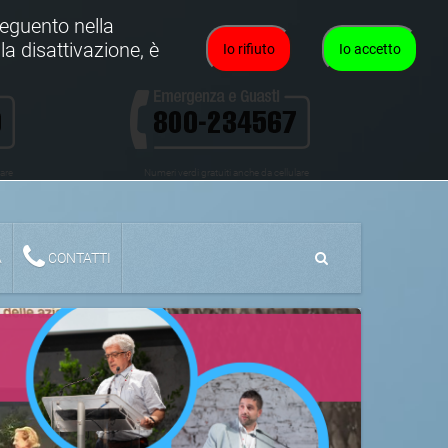
oseguento nella
la disattivazione, è
Io rifiuto
Io accetto
lare
Numeri verdi gratuiti anche da cellulare
A
CONTATTI