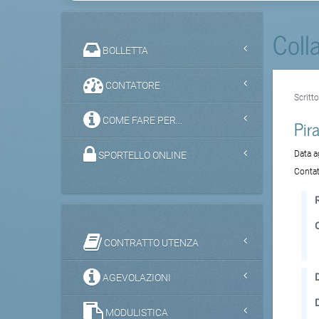
Coll
BOLLETTA
CONTATORE
Scritt
COME FARE PER...
Pir
Data 
SPORTELLO ONLINE
Contat
CONTRATTO UTENZA
D
AGEVOLAZIONI
MODULISTICA