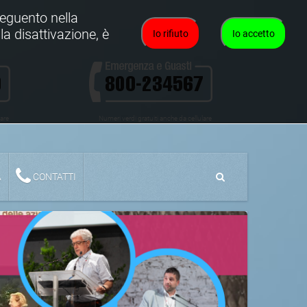
oseguento nella
la disattivazione, è
Io rifiuto
Io accetto
lare
Numeri verdi gratuiti anche da cellulare
A
CONTATTI