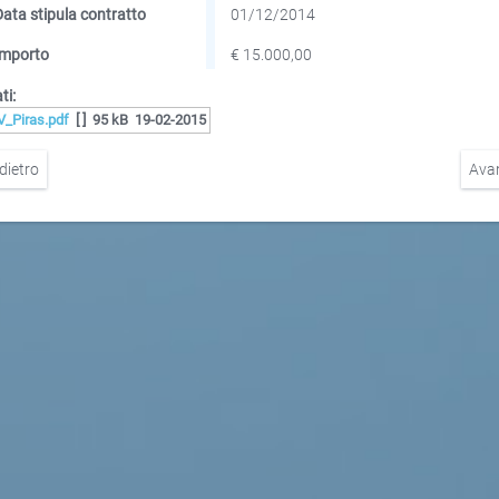
Data stipula contratto
01/12/2014
Importo
€ 15.000,00
ti:
V_Piras.pdf
[ ]
95 kB
19-02-2015
dietro
Ava