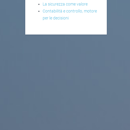
La sicurezza come valore
Contabilità e controllo, motore
per le decisioni