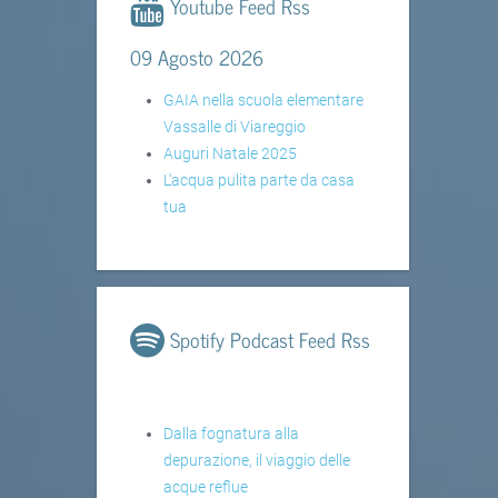
Youtube Feed Rss
09 Agosto 2026
GAIA nella scuola elementare
Vassalle di Viareggio
Auguri Natale 2025
L'acqua pulita parte da casa
tua
Spotify Podcast Feed Rss
Dalla fognatura alla
depurazione, il viaggio delle
acque reflue