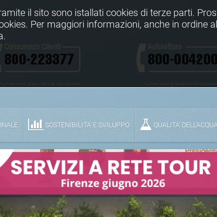
Tramite il sito sono istallati cookies di terze parti. Pr
 cookies. Per maggiori informazioni, anche in ordine al
a.
Numeri verdi gratuiti anche da cellulare
Numeri verdi gratuiti anche da cellu
ONALE
SOSTENIBILITA' E SVILUPPO
QUALITA’ DELL’ACQU