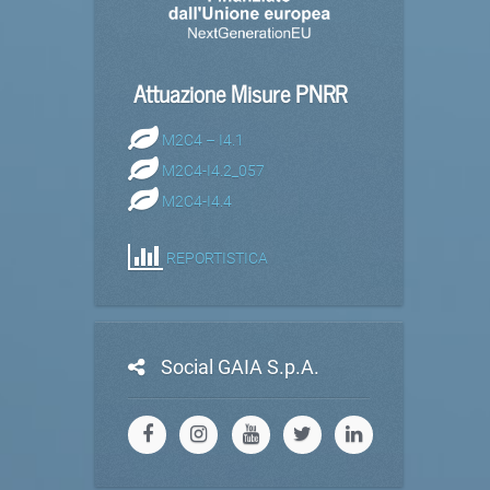
Attuazione Misure PNRR
M2C4 – I4.1
M2C4-I4.2_057
M2C4-I4.4
REPORTISTICA
Social GAIA S.p.A.