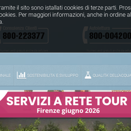
Tramite il sito sono istallati cookies di terze parti. Pr
 cookies. Per maggiori informazioni, anche in ordine al
a.
Numeri verdi gratuiti anche da cellulare
Numeri verdi gratuiti anche da cellu
ONALE
SOSTENIBILITA' E SVILUPPO
QUALITA’ DELL’ACQU