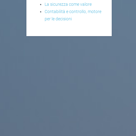
La sicurezza come valore
Contabilità e controllo, motore
per le decisioni