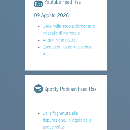
Youtube Feed Rss
09 Agosto 2026
GAIA nella scuola elementare
Vassalle di Viareggio
Auguri Natale 2025
L'acqua pulita parte da casa
tua
Spotify Podcast Feed Rss
Dalla fognatura alla
depurazione, il viaggio delle
acque reflue