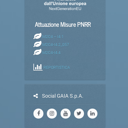
Attuazione Misure PNRR
M2C4 – I4.1
M2C4-I4.2_057
M2C4-I4.4
REPORTISTICA
Social GAIA S.p.A.