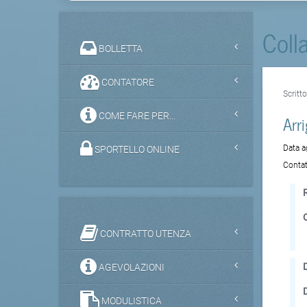
Coll
BOLLETTA
CONTATORE
Scritt
COME FARE PER...
Arr
Data 
SPORTELLO ONLINE
Contat
CONTRATTO UTENZA
D
AGEVOLAZIONI
MODULISTICA