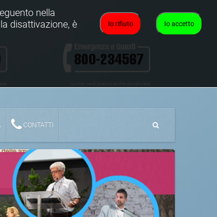
oseguento nella
la disattivazione, è
Io rifiuto
Io accetto
lare
Numeri verdi gratuiti anche da cellulare
A
CONTATTI