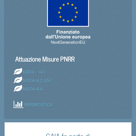
Attuazione Misure PNRR
M2C4 – I4.1
M2C4-I4.2_057
M2C4-I4.4
REPORTISTICA
GAIA fa parte di