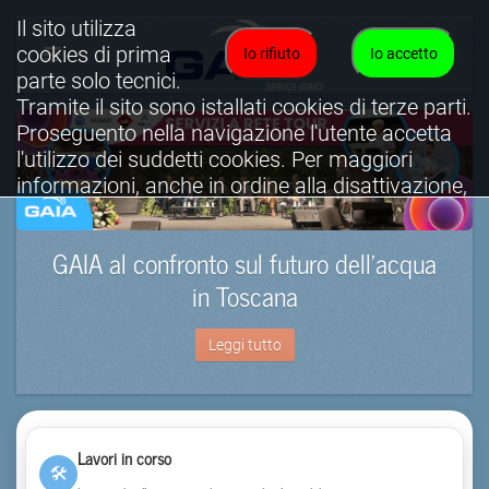
Il sito utilizza
cookies di prima
Io rifiuto
Io accetto
parte solo tecnici.
Tramite il sito sono istallati cookies di terze parti.
Proseguento nella navigazione l'utente accetta
l'utilizzo dei suddetti cookies. Per maggiori
informazioni, anche in ordine alla disattivazione,
è possibile consultare l'informativa cookies
completa.
GAIA al confronto sul futuro dell’acqua
Visualizza informativa completa.
in Toscana
Leggi tutto
Lavori in corso
🛠