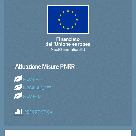
Attuazione Misure PNRR
M2C4 – I4.1
M2C4-I4.2_057
M2C4-I4.4
REPORTISTICA