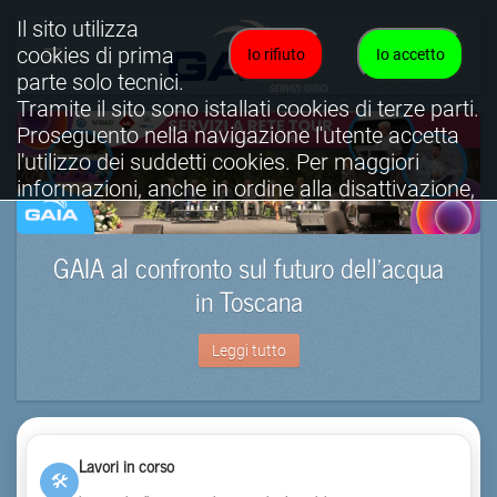
Il sito utilizza
cookies di prima
Io rifiuto
Io accetto
parte solo tecnici.
Tramite il sito sono istallati cookies di terze parti.
Proseguento nella navigazione l'utente accetta
l'utilizzo dei suddetti cookies. Per maggiori
informazioni, anche in ordine alla disattivazione,
è possibile consultare l'informativa cookies
completa.
GAIA al confronto sul futuro dell’acqua
Visualizza informativa completa.
in Toscana
Leggi tutto
Lavori in corso
🛠