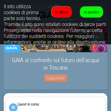
Il sito utilizza
cookies di prima
Io rifiuto
Io accetto
parte solo tecnici.
Tramite il sito sono istallati cookies di terze parti.
Proseguento nella navigazione l'utente accetta
l'utilizzo dei suddetti cookies. Per maggiori
informazioni, anche in ordine alla disattivazione,
è possibile consultare l'informativa cookies
completa.
GAIA al confronto sul futuro dell’acqua
Visualizza informativa completa.
in Toscana
Leggi tutto
Lavori in corso
🛠