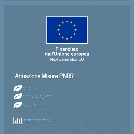
Attuazione Misure PNRR
M2C4 – I4.1
M2C4-I4.2_057
M2C4-I4.4
REPORTISTICA