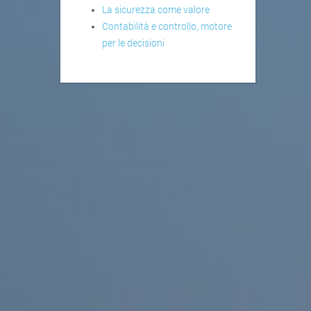
La sicurezza come valore
Contabilità e controllo, motore
per le decisioni