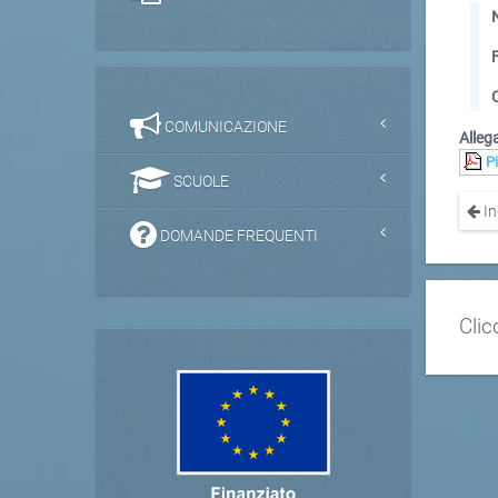
COMUNICAZIONE
Allega
P
SCUOLE
In
DOMANDE FREQUENTI
Clic