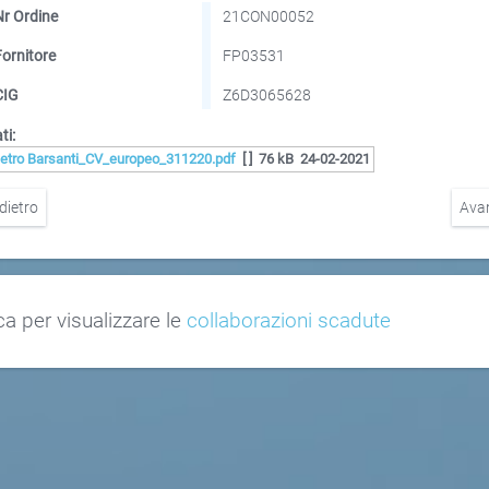
Nr Ordine
21CON00052
Fornitore
FP03531
CIG
Z6D3065628
ti:
ietro Barsanti_CV_europeo_311220.pdf
[ ]
76 kB
24-02-2021
dietro
Ava
ca per visualizzare le
collaborazioni scadute