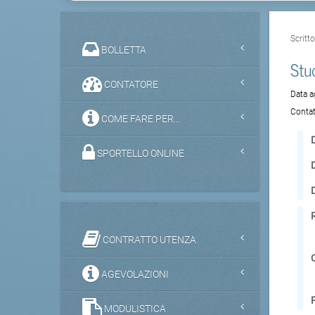
Scritt
BOLLETTA
Stu
CONTATORE
Data 
Contat
COME FARE PER...
D
SPORTELLO ONLINE
CONTRATTO UTENZA
AGEVOLAZIONI
MODULISTICA