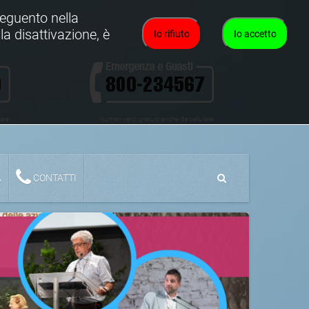
oseguento nella
la disattivazione, è
Io rifiuto
Io accetto
lare
Numeri verdi gratuiti anche da cellulare
A
CONTATTI