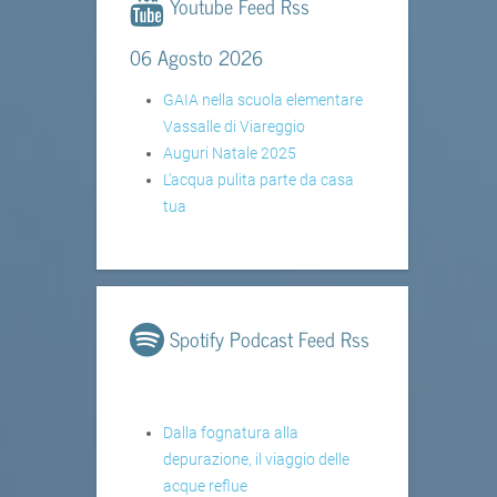
Youtube Feed Rss
06 Agosto 2026
GAIA nella scuola elementare
Vassalle di Viareggio
Auguri Natale 2025
L'acqua pulita parte da casa
tua
Spotify Podcast Feed Rss
Dalla fognatura alla
depurazione, il viaggio delle
acque reflue