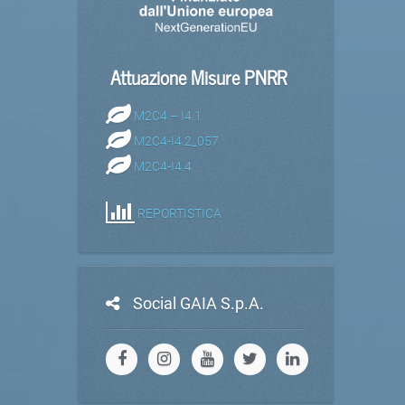
Attuazione Misure PNRR
M2C4 – I4.1
M2C4-I4.2_057
M2C4-I4.4
REPORTISTICA
Social GAIA S.p.A.