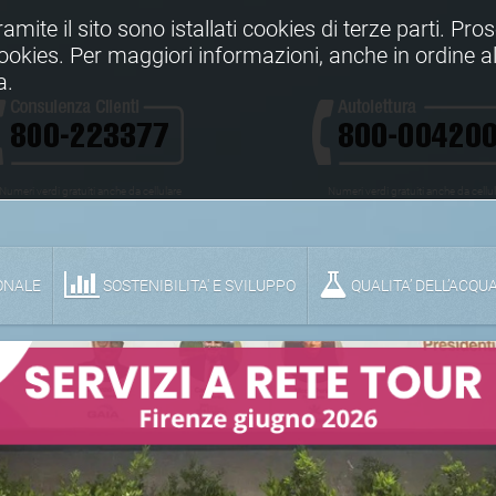
Tramite il sito sono istallati cookies di terze parti. Pr
 cookies. Per maggiori informazioni, anche in ordine al
a.
Numeri verdi gratuiti anche da cellulare
Numeri verdi gratuiti anche da cellu
ONALE
SOSTENIBILITA' E SVILUPPO
QUALITA’ DELL’ACQU