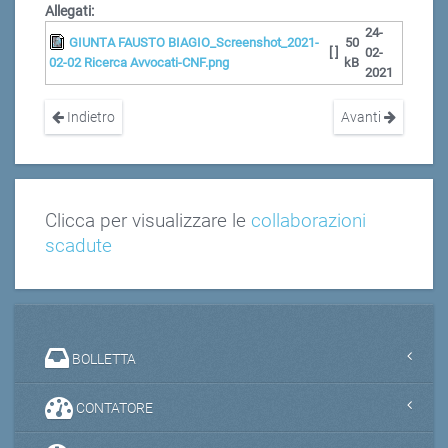
Allegati:
24-
GIUNTA FAUSTO BIAGIO_Screenshot_2021-
50
[ ]
02-
02-02 Ricerca Avvocati-CNF.png
kB
2021
Indietro
Avanti
Clicca per visualizzare le
collaborazioni
scadute
BOLLETTA
CONTATORE