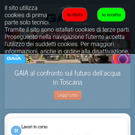
Il sito utilizza
cookies di prima
Io rifiuto
Io accetto
parte solo tecnici.
Tramite il sito sono istallati cookies di terze parti.
Proseguento nella navigazione l'utente accetta
l'utilizzo dei suddetti cookies. Per maggiori
informazioni, anche in ordine alla disattivazione,
è possibile consultare l'informativa cookies
completa.
GAIA al confronto sul futuro dell’acqua
Visualizza informativa completa.
in Toscana
Leggi tutto
Lavori in corso
🛠