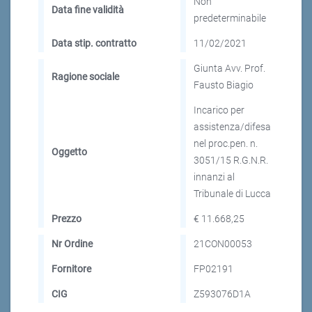
Non
Data fine validità
predeterminabile
Data stip. contratto
11/02/2021
Giunta Avv. Prof.
Ragione sociale
Fausto Biagio
Incarico per
assistenza/difesa
nel proc.pen. n.
Oggetto
3051/15 R.G.N.R.
innanzi al
Tribunale di Lucca
Prezzo
€ 11.668,25
Nr Ordine
21CON00053
Fornitore
FP02191
CIG
Z593076D1A