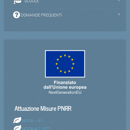
SCUOLE
DOMANDE FREQUENTI
Attuazione Misure PNRR
M2C4 – I4.1
M2C4-I4.2_057