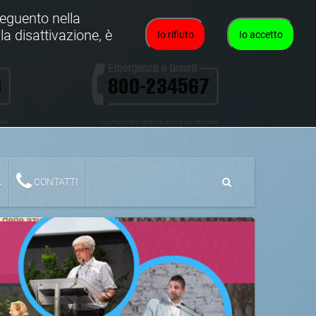
oseguento nella
la disattivazione, è
Io rifiuto
Io accetto
lare
Numeri verdi gratuiti anche da cellulare
A
CONTATTI