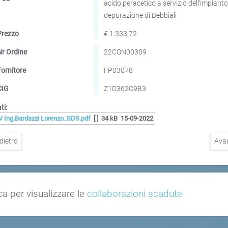
acido peracetico a servizio dell’impianto
depurazione di Debbiali
Prezzo
€ 1.333,72
Nr Ordine
22CON00309
Fornitore
FP03078
CIG
Z1D362C9B3
ti:
V Ing.Bardazzi Lorenzo_SDS.pdf
[ ]
34 kB
15-09-2022
dietro
Ava
ca per visualizzare le
collaborazioni scadute