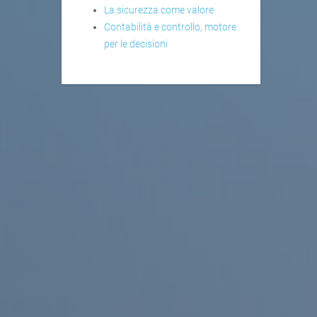
La sicurezza come valore
Contabilità e controllo, motore
per le decisioni