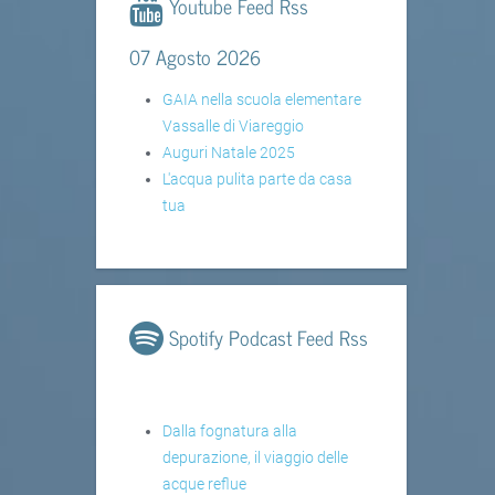
Youtube Feed Rss
07 Agosto 2026
GAIA nella scuola elementare
Vassalle di Viareggio
Auguri Natale 2025
L'acqua pulita parte da casa
tua
Spotify Podcast Feed Rss
Dalla fognatura alla
depurazione, il viaggio delle
acque reflue