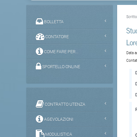
Scritt
BOLLETTA
Stu
CONTATORE
Lor
COME FARE PER...
Data 
Contat
SPORTELLO ONLINE
D
CONTRATTO UTENZA
AGEVOLAZIONI
MODULISTICA