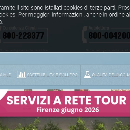
Tramite il sito sono istallati cookies di terze parti. Pr
 cookies. Per maggiori informazioni, anche in ordine al
a.
Numeri verdi gratuiti anche da cellulare
Numeri verdi gratuiti anche da cellu
ONALE
SOSTENIBILITA' E SVILUPPO
QUALITA’ DELL’ACQU