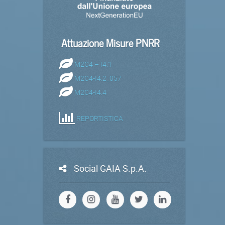
Attuazione Misure PNRR
M2C4 – I4.1
M2C4-I4.2_057
M2C4-I4.4
REPORTISTICA
Social GAIA S.p.A.