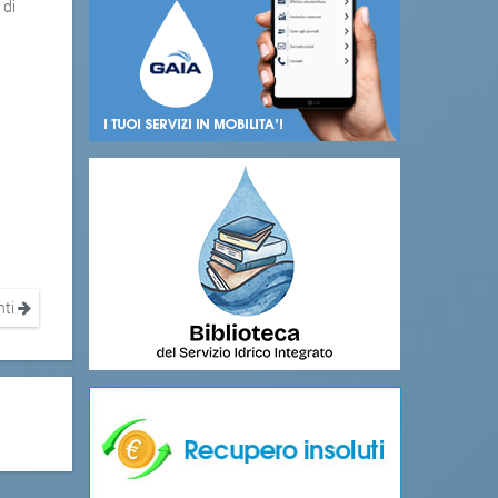
 di
nti