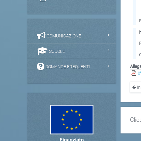
COMUNICAZIONE
SCUOLE
Allega
DOMANDE FREQUENTI
C
In
Clic