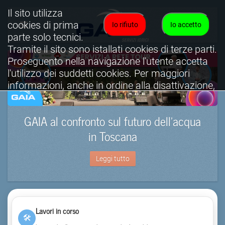
Il sito utilizza
cookies di prima
Io rifiuto
Io accetto
parte solo tecnici.
Tramite il sito sono istallati cookies di terze parti.
Proseguento nella navigazione l'utente accetta
l'utilizzo dei suddetti cookies. Per maggiori
informazioni, anche in ordine alla disattivazione,
è possibile consultare l'informativa cookies
completa.
GAIA al confronto sul futuro dell’acqua
Visualizza informativa completa.
in Toscana
Leggi tutto
Lavori in corso
🛠