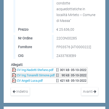
condotte
acquedottistiche in
località Mirteto – Comune
di Massa"
Prezzo
€ 25.636,00
Nr Ordine
22CON00285
Fornitore
FP03576 [ATI0000222]
CIG
Z433783EB9
Allegati:
CV Ing.Nadotti Stefano.pdf
[ ]
301 kB
05-10-2022
CV Ing.Tonarelli Simone.pdf
[ ]
90 kB
05-10-2022
CV Angeli Luca.pdf
[ ]
421 kB
05-10-2022
Indietro
Avanti