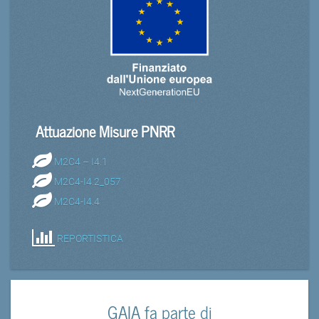
Attuazione Misure PNRR
M2C4 – I4.1
M2C4-I4.2_057
M2C4-I4.4
REPORTISTICA
GAIA fa parte di