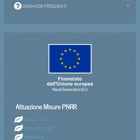
DOMANDE FREQUENTI
Attuazione Misure PNRR
M2C4 – I4.1
M2C4-I4.2_057
M2C4-I4.4