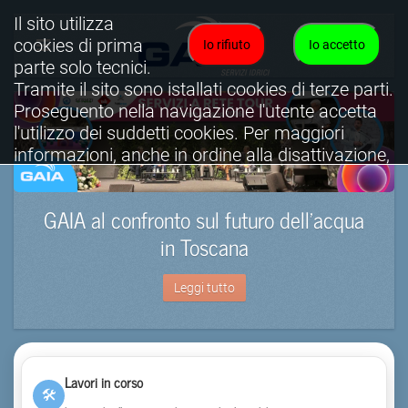
Il sito utilizza
cookies di prima
Io rifiuto
Io accetto
parte solo tecnici.
Tramite il sito sono istallati cookies di terze parti.
Proseguento nella navigazione l'utente accetta
l'utilizzo dei suddetti cookies. Per maggiori
informazioni, anche in ordine alla disattivazione,
è possibile consultare l'informativa cookies
completa.
GAIA al confronto sul futuro dell’acqua
Visualizza informativa completa.
in Toscana
Leggi tutto
Lavori in corso
🛠