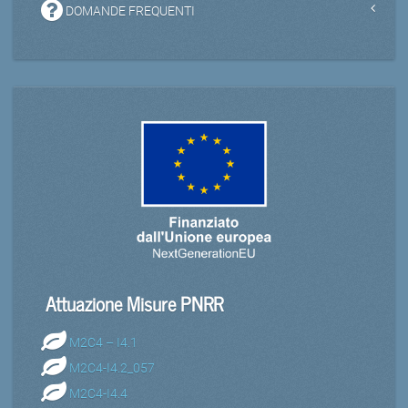
DOMANDE FREQUENTI
Attuazione Misure PNRR
M2C4 – I4.1
M2C4-I4.2_057
M2C4-I4.4