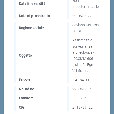
Non
Data fine validità
predeterminabile
Data stip. contratto
29/06/2022
Saviano Dott.ssa
Ragione sociale
Giulia
Assistenza e
sorveglianza
archeologica -
Oggetto
IDCOMM 606
(Lotto 2 - Fgn.
Villafranca)
Prezzo
€ 4.784,00
Nr Ordine
22CON00343
Fornitore
FP03754
CIG
ZF13739F22