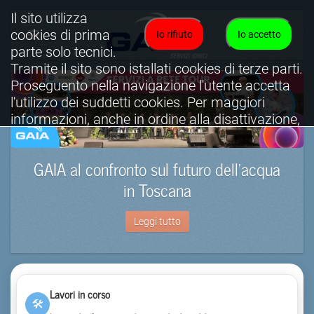
Il sito utilizza
cookies di prima
Io rifiuto
Io accetto
parte solo tecnici.
Tramite il sito sono istallati cookies di terze parti.
Proseguento nella navigazione l'utente accetta
l'utilizzo dei suddetti cookies. Per maggiori
informazioni, anche in ordine alla disattivazione,
è possibile consultare l'informativa cookies
completa.
GAIA al confronto sul futuro dell’acqua
Visualizza informativa completa.
in Toscana
Leggi tutto
Lavori in corso
🛠