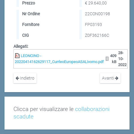
Prezzo
€ 29.640,00
Nr Ordine
22CON00198
Fornitore
FP03193
CIG
Z0F362166C
Allegati:
28-
LEONCINO -
409
[ ]
10-
20220414162629117_CurrleoEuropeoASALivorno.pdf
kB
2022
Indietro
Avanti
Clicca per visualizzare le
collaborazioni
scadute