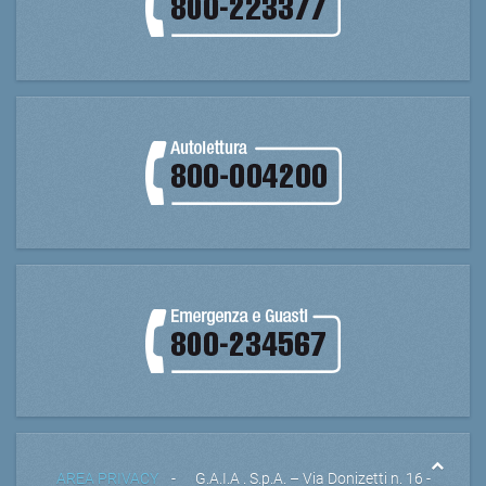
AREA PRIVACY
- G.A.I.A . S.p.A. – Via Donizetti n. 16 -