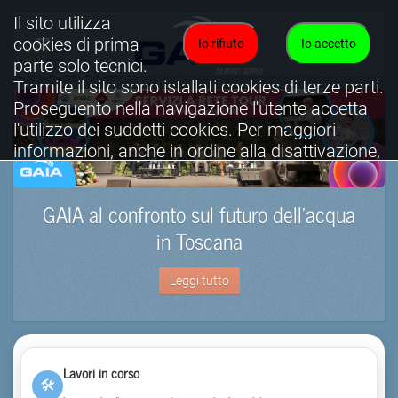
Il sito utilizza
cookies di prima
Io rifiuto
Io accetto
parte solo tecnici.
Tramite il sito sono istallati cookies di terze parti.
Proseguento nella navigazione l'utente accetta
l'utilizzo dei suddetti cookies. Per maggiori
informazioni, anche in ordine alla disattivazione,
è possibile consultare l'informativa cookies
completa.
GAIA al confronto sul futuro dell’acqua
Visualizza informativa completa.
in Toscana
Leggi tutto
Lavori in corso
🛠