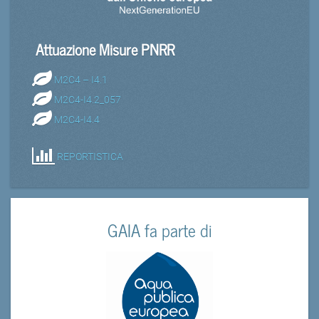
Attuazione Misure PNRR
M2C4 – I4.1
M2C4-I4.2_057
M2C4-I4.4
REPORTISTICA
GAIA fa parte di