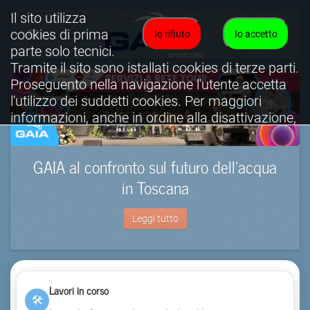
Il sito utilizza
cookies di prima
Io rifiuto
Io accetto
parte solo tecnici.
Tramite il sito sono istallati cookies di terze parti.
Proseguento nella navigazione l'utente accetta
l'utilizzo dei suddetti cookies. Per maggiori
informazioni, anche in ordine alla disattivazione,
è possibile consultare l'informativa cookies
completa.
GAIA al confronto sul futuro dell’acqua
Visualizza informativa completa.
in Toscana
Leggi tutto
Lavori in corso
🛠