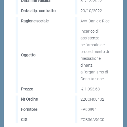
Data fine validità
31/12/2022
Data stip. contratto
20/10/2022
Ragione sociale
Avv. Daniele Ricci
Incarico di
assistenza
nell'ambito del
procedimento di
Oggetto
mediazione
dinanzi
all'organismo di
Conciliazione
Prezzo
€ 1.053,68
Nr Ordine
22CON00402
Fornitore
FP00994
CIG
ZCB36A96C0