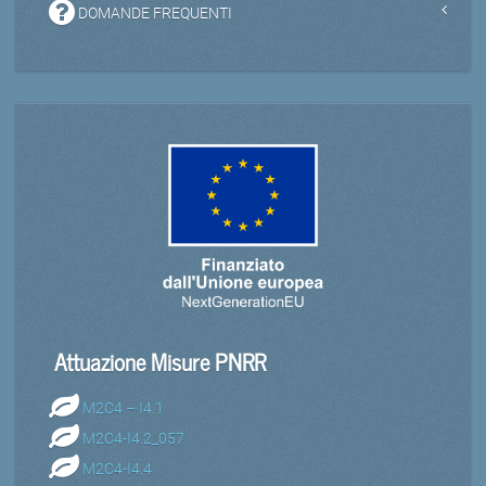
DOMANDE FREQUENTI
Attuazione Misure PNRR
M2C4 – I4.1
M2C4-I4.2_057
M2C4-I4.4