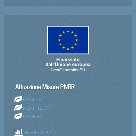
Attuazione Misure PNRR
M2C4 – I4.1
M2C4-I4.2_057
M2C4-I4.4
REPORTISTICA