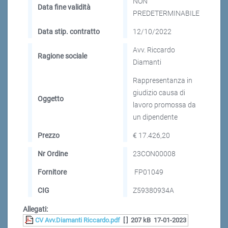
NON
Data fine validità
PREDETERMINABILE
Data stip. contratto
12/10/2022
Avv. Riccardo
Ragione sociale
Diamanti
Rappresentanza in
giudizio causa di
Oggetto
lavoro promossa da
un dipendente
Prezzo
€ 17.426,20
Nr Ordine
23CON00008
Fornitore
FP01049
CIG
Z59380934A
Allegati:
CV Avv.Diamanti Riccardo.pdf
[ ]
207 kB
17-01-2023