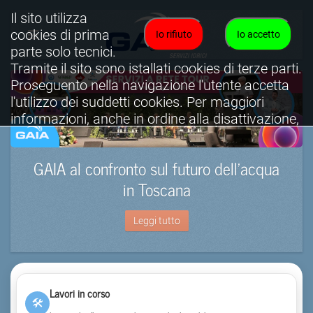
Il sito utilizza
cookies di prima
Io rifiuto
Io accetto
parte solo tecnici.
Tramite il sito sono istallati cookies di terze parti.
Proseguento nella navigazione l'utente accetta
l'utilizzo dei suddetti cookies. Per maggiori
informazioni, anche in ordine alla disattivazione,
è possibile consultare l'informativa cookies
completa.
GAIA al confronto sul futuro dell’acqua
Visualizza informativa completa.
in Toscana
Leggi tutto
Lavori in corso
🛠