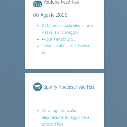
Youtube Feed Rss
08 Agosto 2026
GAIA nella scuola elementare
Vassalle di Viareggio
Auguri Natale 2025
L'acqua pulita parte da casa
tua
Spotify Podcast Feed Rss
Dalla fognatura alla
depurazione, il viaggio delle
acque reflue