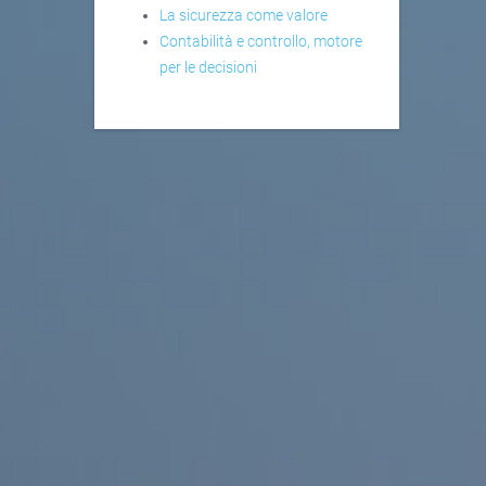
La sicurezza come valore
Contabilità e controllo, motore
per le decisioni