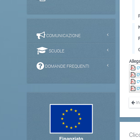
COMUNICAZIONE
SCUOLE
Allega
DOMANDE FREQUENTI
C
C
C
C
In
Clic