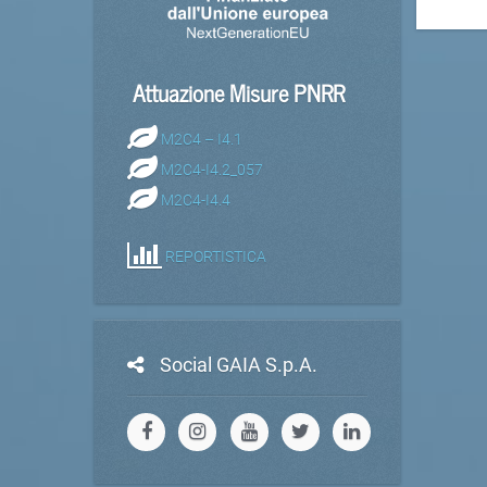
Attuazione Misure PNRR
M2C4 – I4.1
M2C4-I4.2_057
M2C4-I4.4
REPORTISTICA
Social GAIA S.p.A.