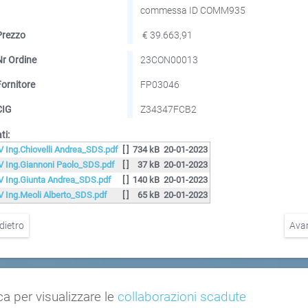
commessa ID COMM935
Prezzo
€ 39.663,91
Nr Ordine
23CON00013
Fornitore
FP03046
CIG
Z34347FCB2
ti:
V Ing.Chiovelli Andrea_SDS.pdf
[ ]
734 kB
20-01-2023
V Ing.Giannoni Paolo_SDS.pdf
[ ]
37 kB
20-01-2023
V Ing.Giunta Andrea_SDS.pdf
[ ]
140 kB
20-01-2023
V Ing.Meoli Alberto_SDS.pdf
[ ]
65 kB
20-01-2023
dietro
Ava
ca per visualizzare le
collaborazioni scadute