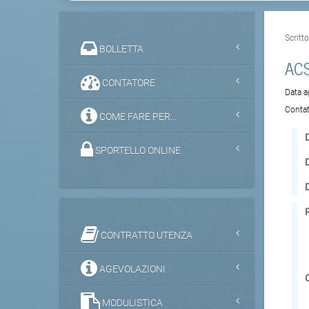
Scritt
BOLLETTA
ACS
CONTATORE
Data 
Contat
COME FARE PER...
D
SPORTELLO ONLINE
CONTRATTO UTENZA
AGEVOLAZIONI
MODULISTICA