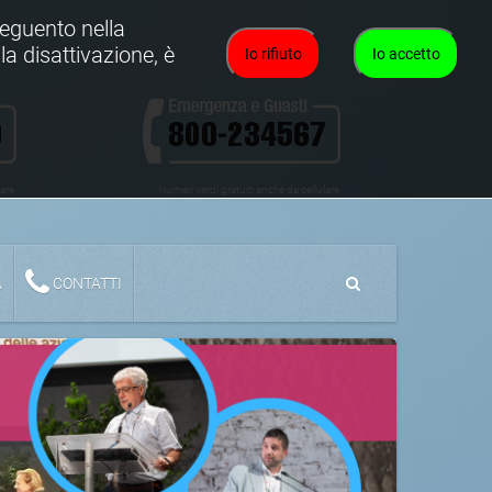
oseguento nella
la disattivazione, è
Io rifiuto
Io accetto
lare
Numeri verdi gratuiti anche da cellulare
A
CONTATTI