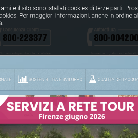
Tramite il sito sono istallati cookies di terze parti. Pr
 cookies. Per maggiori informazioni, anche in ordine al
a.
Numeri verdi gratuiti anche da cellulare
Numeri verdi gratuiti anche da cellu
ONALE
SOSTENIBILITA' E SVILUPPO
QUALITA’ DELL’ACQU