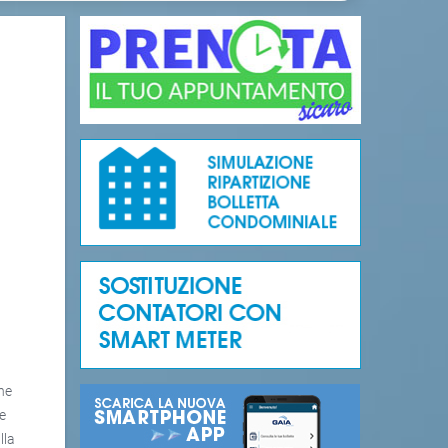
one
e
lla