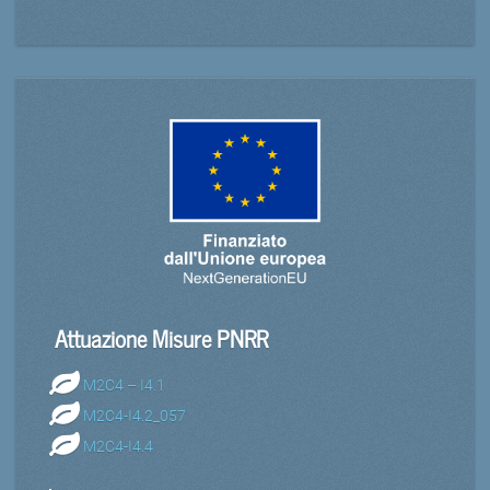
Attuazione Misure PNRR
M2C4 – I4.1
M2C4-I4.2_057
M2C4-I4.4