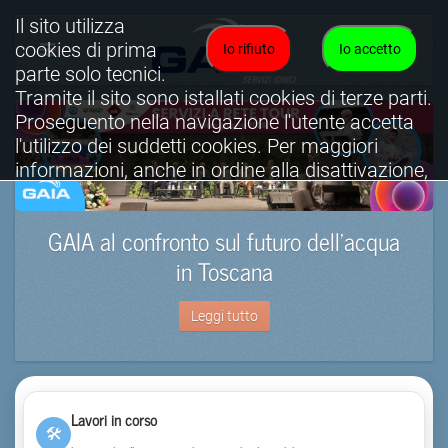
Il sito utilizza
cookies di prima
Io rifiuto
Io accetto
parte solo tecnici.
Tramite il sito sono istallati cookies di terze parti.
Proseguento nella navigazione l'utente accetta
l'utilizzo dei suddetti cookies. Per maggiori
informazioni, anche in ordine alla disattivazione,
è possibile consultare l'informativa cookies
completa.
GAIA al confronto sul futuro dell’acqua
Visualizza informativa completa.
in Toscana
Leggi tutto
Lavori in corso
🛠