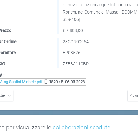
rinnovo tubazioni acquedotto in localit
Ronchi, nel Comune di Massa [IDCOMM
339-406]
Prezzo
€ 2.808,00
Nr Ordine
23CON00064
Fornitore
FP03526
CIG
ZEB3A110BD
ti:
V Ing.Santini Michele.pdf
[ ]
1820 kB
06-03-2023
dietro
Ava
ca per visualizzare le
collaborazioni scadute