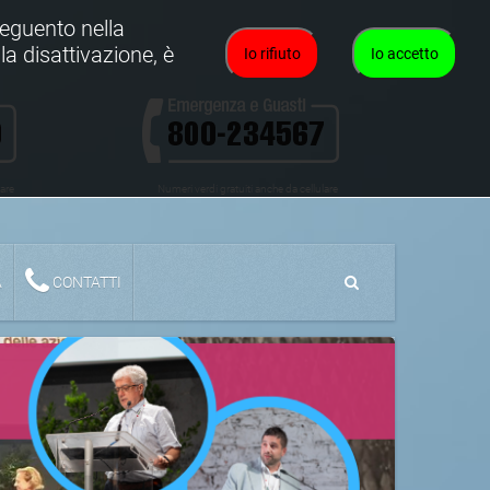
oseguento nella
la disattivazione, è
Io rifiuto
Io accetto
lare
Numeri verdi gratuiti anche da cellulare
A
CONTATTI