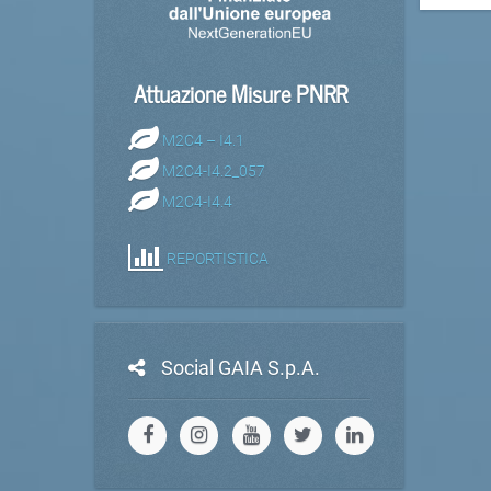
Attuazione Misure PNRR
M2C4 – I4.1
M2C4-I4.2_057
M2C4-I4.4
REPORTISTICA
Social GAIA S.p.A.