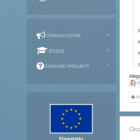
COMUNICAZIONE
SCUOLE
DOMANDE FREQUENTI
Allega
C
In
Clic