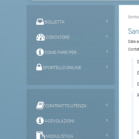
Scritt
BOLLETTA
San
CONTATORE
Data 
Contat
COME FARE PER...
D
SPORTELLO ONLINE
CONTRATTO UTENZA
AGEVOLAZIONI
MODULISTICA