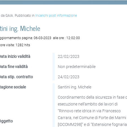
o da GAIA. Pubblicato in
Incarichi post informazione
tini ing. Michele
aggiornamento pagina:
06-03-2023
alle ore :
12:02:00
ore visite:
1282 hits
ata inizio validità
22/02/2023
Data fine validità
Non predeterminabile
Data stip. contratto
24/02/2023
Ragione sociale
Santini ing. Michele
Coordinamento della sicurezza in fase d
esecuzione nell’ambito dei lavori di
“Rinnovo rete idrica in via Francesco
Carrara, nel Comune di Forte dei Marmi
Oggetto
[IDCOMM298]” e di “Estensione fognaria