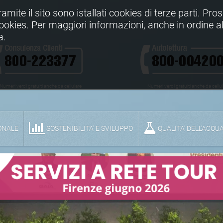
Tramite il sito sono istallati cookies di terze parti. Pr
 cookies. Per maggiori informazioni, anche in ordine al
a.
Numeri verdi gratuiti anche da cellulare
Numeri verdi gratuiti anche da cellu
ONALE
SOSTENIBILITA' E SVILUPPO
QUALITA’ DELL’ACQU