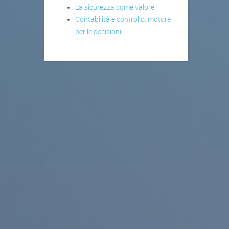
La sicurezza come valore
Contabilità e controllo, motore
per le decisioni