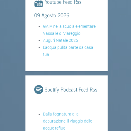
Youtube Feed Rss
09 Agosto 2026
GAIA nella scuola elementare
Vassalle di Viareggio
Auguri Natale 2025
L'acqua pulita parte da casa
tua
Spotify Podcast Feed Rss
Dalla fognatura alla
depurazione, il viaggio delle
acque reflue