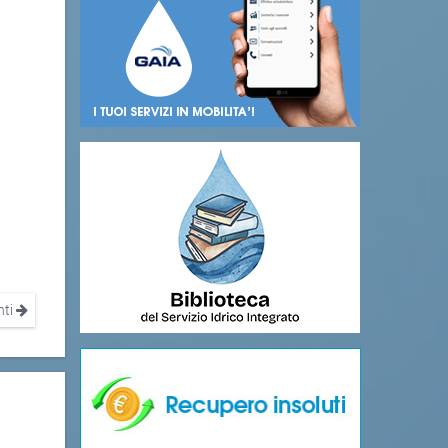
à
nti