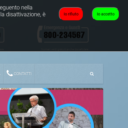
oseguento nella
la disattivazione, è
Io rifiuto
Io accetto
lare
Numeri verdi gratuiti anche da cellulare
A
CONTATTI