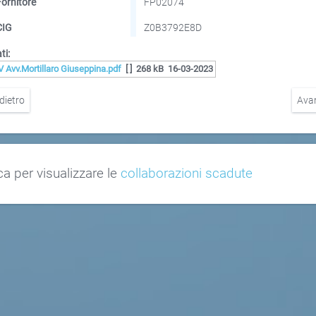
Fornitore
FP02074
CIG
Z0B3792E8D
ti:
V Avv.Mortillaro Giuseppina.pdf
[ ]
268 kB
16-03-2023
dietro
Ava
ca per visualizzare le
collaborazioni scadute