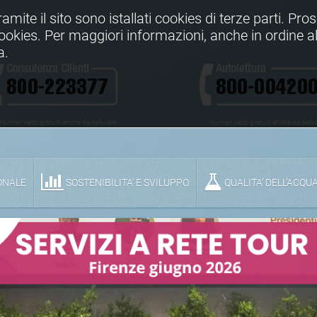
Tramite il sito sono istallati cookies di terze parti. Pr
 cookies. Per maggiori informazioni, anche in ordine al
a.
Numeri verdi gratuiti anche da cellulare
Numeri verdi gratuiti anche da cellu
ONALE
SOSTENIBILITA' E SVILUPPO
QUALITA’ DELL’ACQU