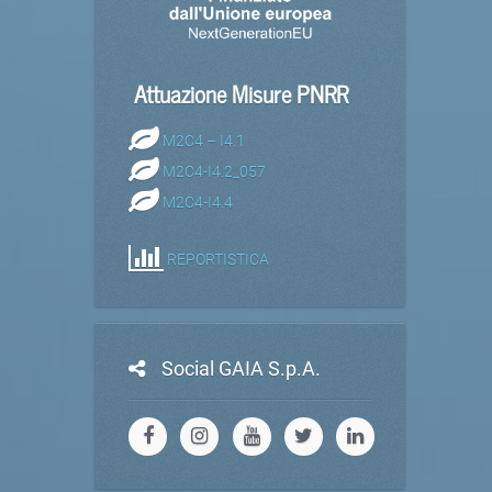
Attuazione Misure PNRR
M2C4 – I4.1
M2C4-I4.2_057
M2C4-I4.4
REPORTISTICA
Social GAIA S.p.A.