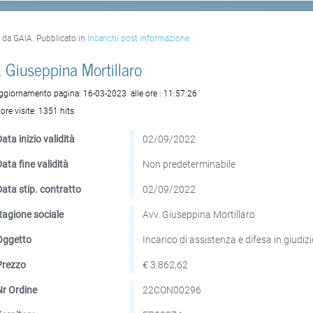
o da GAIA. Pubblicato in
Incarichi post informazione
. Giuseppina Mortillaro
aggiornamento pagina:
16-03-2023
alle ore :
11:57:26
ore visite:
1351 hits
ata inizio validità
02/09/2022
Data fine validità
Non predeterminabile
Data stip. contratto
02/09/2022
Ragione sociale
Avv. Giuseppina Mortillaro
Oggetto
Incarico di assistenza e difesa in giudiz
Prezzo
€ 3.862,62
Nr Ordine
22CON00296