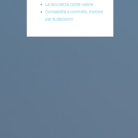
La sicurezza come valore
Contabilità e controllo, motore
per le decisioni