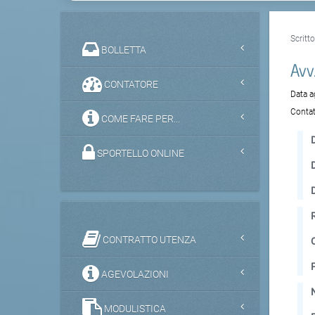
Scritt
BOLLETTA
Avv
CONTATORE
Data 
Contat
COME FARE PER...
D
SPORTELLO ONLINE
CONTRATTO UTENZA
AGEVOLAZIONI
MODULISTICA