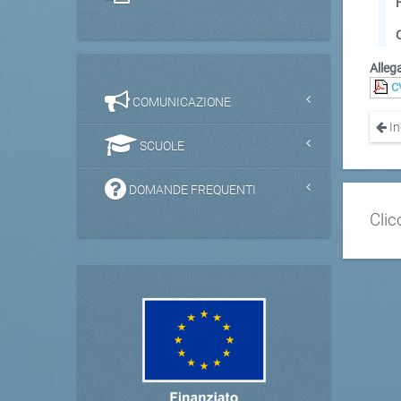
Allega
C
COMUNICAZIONE
In
SCUOLE
DOMANDE FREQUENTI
Clic