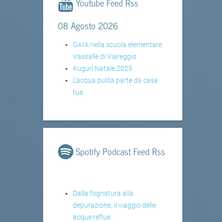
Youtube Feed Rss
08 Agosto 2026
GAIA nella scuola elementare
Vassalle di Viareggio
Auguri Natale 2025
L'acqua pulita parte da casa
tua
Spotify Podcast Feed Rss
Dalla fognatura alla
depurazione, il viaggio delle
acque reflue