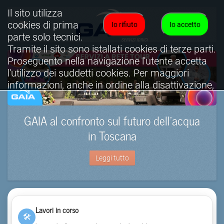
Il sito utilizza
cookies di prima
Io rifiuto
Io accetto
parte solo tecnici.
Tramite il sito sono istallati cookies di terze parti.
Proseguento nella navigazione l'utente accetta
l'utilizzo dei suddetti cookies. Per maggiori
informazioni, anche in ordine alla disattivazione,
è possibile consultare l'informativa cookies
completa.
GAIA al confronto sul futuro dell’acqua
Visualizza informativa completa.
in Toscana
Leggi tutto
Lavori in corso
🛠