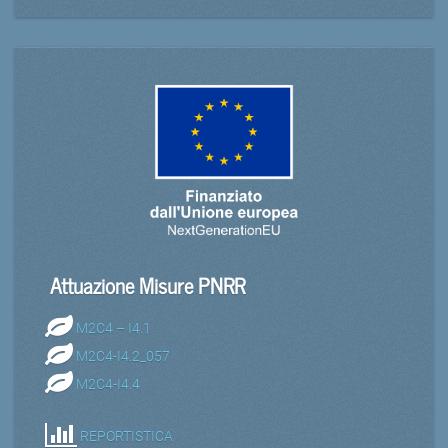
Attuazione Misure PNRR
M2C4 – I4.1
M2C4-I4.2_057
M2C4-I4.4
REPORTISTICA