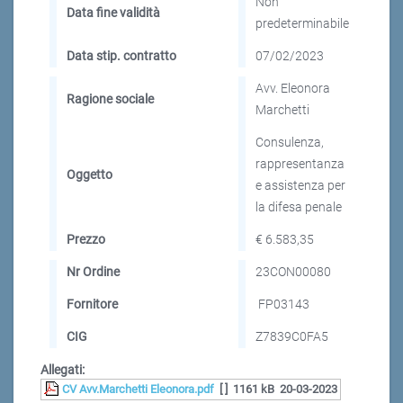
Non
Data fine validità
predeterminabile
Data stip. contratto
07/02/2023
Avv. Eleonora
Ragione sociale
Marchetti
Consulenza,
rappresentanza
Oggetto
e assistenza per
la difesa penale
Prezzo
€ 6.583,35
Nr Ordine
23CON00080
Fornitore
FP03143
CIG
Z7839C0FA5
Allegati:
CV Avv.Marchetti Eleonora.pdf
[ ]
1161 kB
20-03-2023