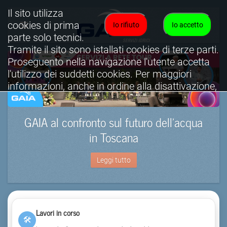
Il sito utilizza
cookies di prima
Io rifiuto
Io accetto
parte solo tecnici.
Tramite il sito sono istallati cookies di terze parti.
Proseguento nella navigazione l'utente accetta
l'utilizzo dei suddetti cookies. Per maggiori
informazioni, anche in ordine alla disattivazione,
è possibile consultare l'informativa cookies
completa.
GAIA al confronto sul futuro dell’acqua
Visualizza informativa completa.
in Toscana
Leggi tutto
Lavori in corso
🛠