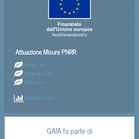
Attuazione Misure PNRR
M2C4 – I4.1
M2C4-I4.2_057
M2C4-I4.4
REPORTISTICA
GAIA fa parte di