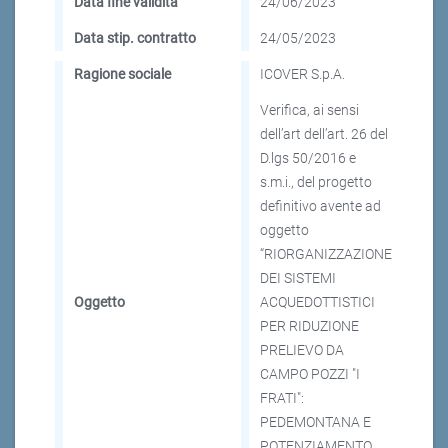
Data fine validità
24/06/2023
Data stip. contratto
24/05/2023
Ragione sociale
ICOVER S.p.A.
Verifica, ai sensi
dell’art dell’art. 26 del
D.lgs 50/2016 e
s.m.i., del progetto
definitivo avente ad
oggetto
“RIORGANIZZAZIONE
DEI SISTEMI
Oggetto
ACQUEDOTTISTICI
PER RIDUZIONE
PRELIEVO DA
CAMPO POZZI "I
FRATI":
PEDEMONTANA E
POTENZIAMENTO