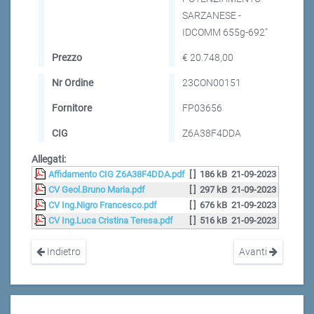
SARZANESE -
IDCOMM 655g-692"
Prezzo
€ 20.748,00
Nr Ordine
23CON00151
Fornitore
FP03656
CIG
Z6A38F4DDA
Allegati:
Affidamento CIG Z6A38F4DDA.pdf
[ ]
186 kB
21-09-2023
CV Geol.Bruno Maria.pdf
[ ]
297 kB
21-09-2023
CV Ing.Nigro Francesco.pdf
[ ]
676 kB
21-09-2023
CV Ing.Luca Cristina Teresa.pdf
[ ]
516 kB
21-09-2023
Indietro
Avanti