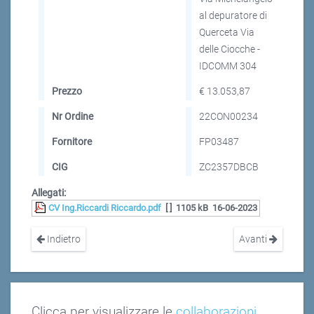
al depuratore di
Querceta Via
delle Ciocche -
IDCOMM 304
Prezzo
€ 13.053,87
Nr Ordine
22CON00234
Fornitore
FP03487
CIG
ZC2357DBCB
Allegati:
CV Ing.Riccardi Riccardo.pdf
[ ]
1105 kB
16-06-2023
Indietro
Avanti
Clicca per visualizzare le
collaborazioni