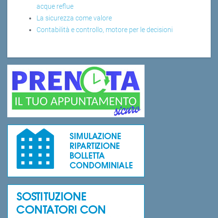
acque reflue
La sicurezza come valore
Contabilità e controllo, motore per le decisioni