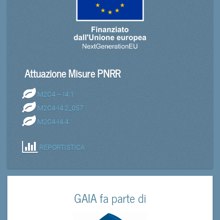
Attuazione Misure PNRR
M2C4 – I4.1
M2C4-I4.2_057
M2C4-I4.4
REPORTISTICA
GAIA fa parte di