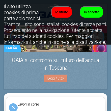
Il sito utilizza
cookies di prima
Io rifiuto
Io accetto
parte solo tecnici.
Tramite il sito sono istallati cookies di terze parti.
Proseguento nella navigazione l'utente accetta
l'utilizzo dei suddetti cookies. Per maggiori
informazioni, anche in ordine alla disattivazione,
è possibile consultare l'informativa cookies
completa.
GAIA al confronto sul futuro dell’acqua
Visualizza informativa completa.
in Toscana
Leggi tutto
Lavori in corso
🛠