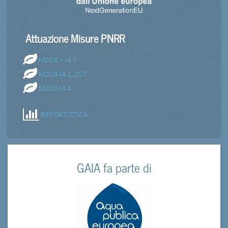
Attuazione Misure PNRR
M2C4 – I4.1
M2C4-I4.2_057
M2C4-I4.4
REPORTISTICA
GAIA fa parte di