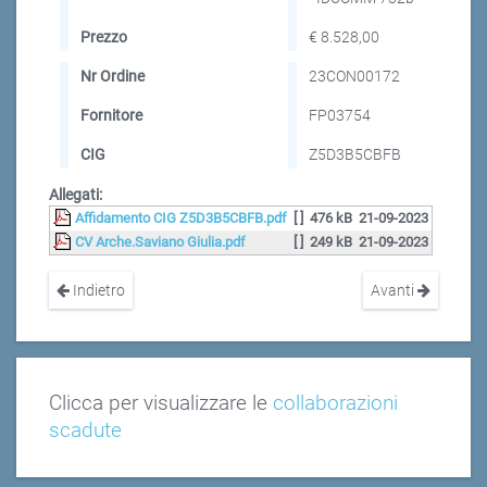
Prezzo
€ 8.528,00
Nr Ordine
23CON00172
Fornitore
FP03754
CIG
Z5D3B5CBFB
Allegati:
Affidamento CIG Z5D3B5CBFB.pdf
[ ]
476 kB
21-09-2023
CV Arche.Saviano Giulia.pdf
[ ]
249 kB
21-09-2023
Indietro
Avanti
Clicca per visualizzare le
collaborazioni
scadute