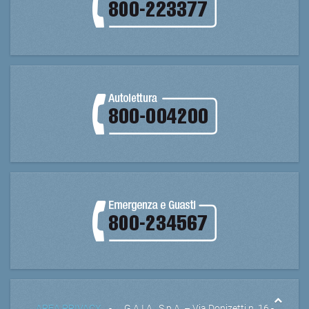
AREA PRIVACY
- G.A.I.A . S.p.A. – Via Donizetti n. 16 -