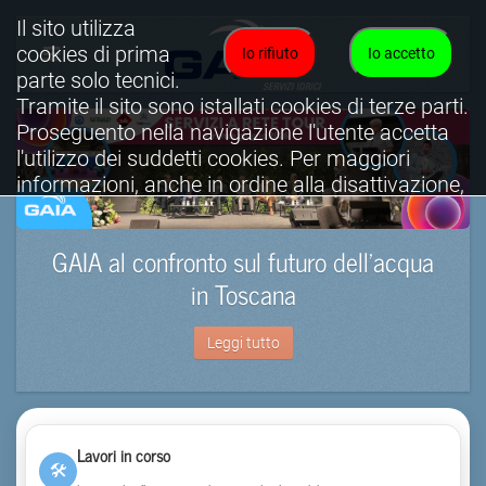
Il sito utilizza
cookies di prima
Io rifiuto
Io accetto
parte solo tecnici.
Tramite il sito sono istallati cookies di terze parti.
Proseguento nella navigazione l'utente accetta
l'utilizzo dei suddetti cookies. Per maggiori
informazioni, anche in ordine alla disattivazione,
è possibile consultare l'informativa cookies
completa.
GAIA al confronto sul futuro dell’acqua
Visualizza informativa completa.
in Toscana
Leggi tutto
Lavori in corso
🛠