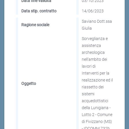
Data fine validità
03/10/2023
Data stip. contratto
14/06/2023
Saviano Dott.ssa
Ragione sociale
Giulia
Sorveglianza e
assistenza
archeologica
nell’ambito dei
lavori di
Interventi per la
realizzazione ed il
Oggetto
riassetto dei
sistemi
acquedottistici
della Lunigiana -
Lotto 2 - Comune
di Fivizzano (MS)
- IDCOMM 732b