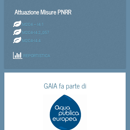
Attuazione Misure PNRR
M2C4 – I4.1
M2C4-I4.2_057
M2C4-I4.4
REPORTISTICA
GAIA fa parte di