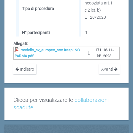
negoziata art.1
Tipo di procedura
c.2 let. b)
L.120/2020
N° partecipanti
1
Allegati:
modello_cv_europeo_soc trasp ING
171
16-11-
[ ]
PARMA.pdf
kB
2023
Indietro
Avanti
Clicca per visualizzare le
collaborazioni
scadute