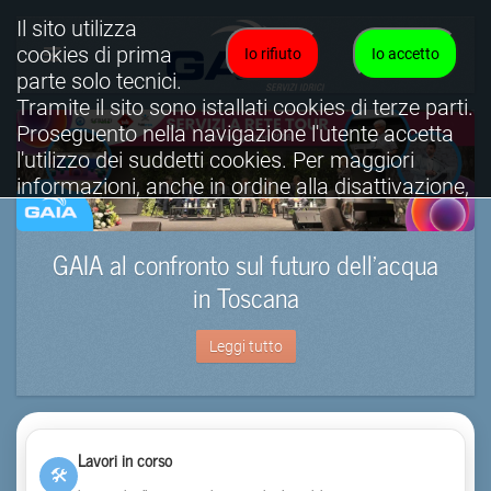
Il sito utilizza
cookies di prima
Io rifiuto
Io accetto
parte solo tecnici.
Tramite il sito sono istallati cookies di terze parti.
Proseguento nella navigazione l'utente accetta
l'utilizzo dei suddetti cookies. Per maggiori
informazioni, anche in ordine alla disattivazione,
è possibile consultare l'informativa cookies
completa.
GAIA al confronto sul futuro dell’acqua
Visualizza informativa completa.
in Toscana
Leggi tutto
Lavori in corso
🛠