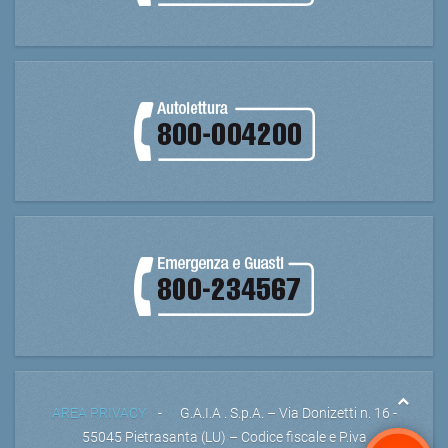
AREA PRIVACY
- G.A.I.A . S.p.A. – Via Donizetti n. 16 -
55045 Pietrasanta (LU) – Codice fiscale e P.iva