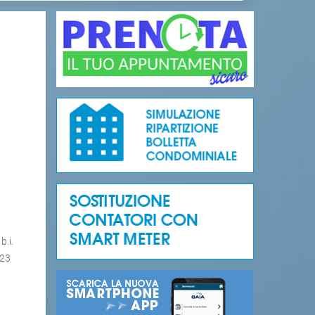
b.i.
023