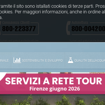
Tramite il sito sono istallati cookies di terze parti. Pr
 cookies. Per maggiori informazioni, anche in ordine al
a.
Numeri verdi gratuiti anche da cellulare
Numeri verdi gratuiti anche da cellu
ONALE
SOSTENIBILITA' E SVILUPPO
QUALITA’ DELL’ACQU