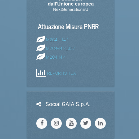
Attuazione Misure PNRR
M2C4 – I4.1
M2C4-I4.2_057
M2C4-I4.4
REPORTISTICA
Social GAIA S.p.A.