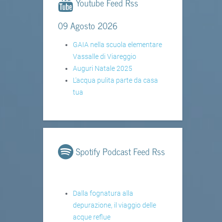
Youtube Feed Rss
09 Agosto 2026
GAIA nella scuola elementare
Vassalle di Viareggio
Auguri Natale 2025
L'acqua pulita parte da casa
tua
Spotify Podcast Feed Rss
Dalla fognatura alla
depurazione, il viaggio delle
acque reflue