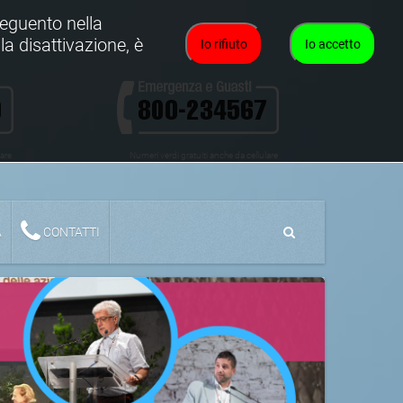
oseguento nella
la disattivazione, è
Io rifiuto
Io accetto
lare
Numeri verdi gratuiti anche da cellulare
A
CONTATTI