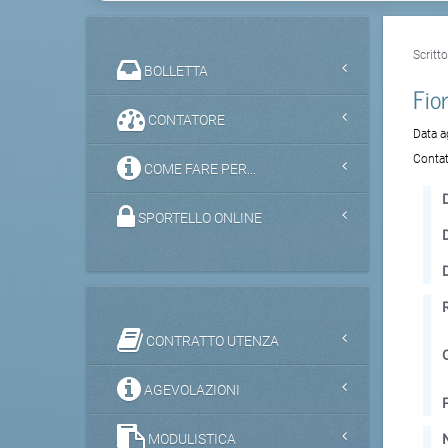
Scritt
BOLLETTA
Fior
CONTATORE
Data 
Contat
COME FARE PER...
D
SPORTELLO ONLINE
CONTRATTO UTENZA
AGEVOLAZIONI
MODULISTICA