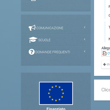
COMUNICAZIONE
SCUOLE
Allega
DOMANDE FREQUENTI
C
In
Clic