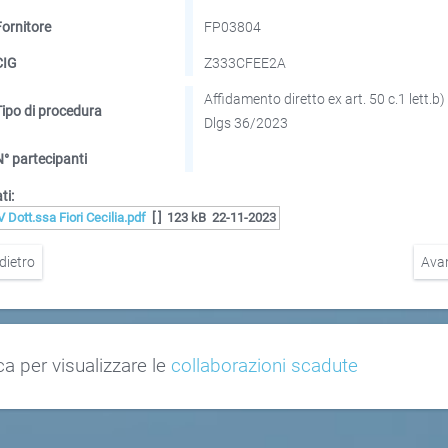
Fornitore
FP03804
CIG
Z333CFEE2A
Affidamento diretto ex art. 50 c.1 lett.b)
Tipo di procedura
Dlgs 36/2023
N° partecipanti
ti:
V Dott.ssa Fiori Cecilia.pdf
[ ]
123 kB
22-11-2023
dietro
Ava
ca per visualizzare le
collaborazioni scadute