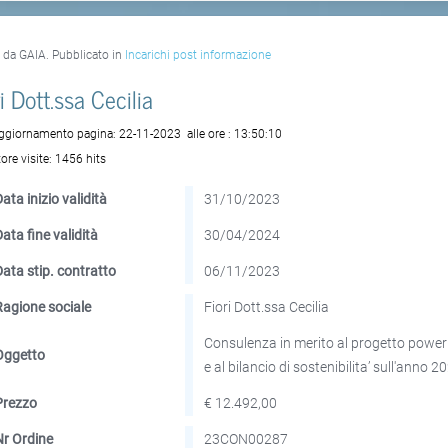
o da GAIA. Pubblicato in
Incarichi post informazione
i Dott.ssa Cecilia
aggiornamento pagina:
22-11-2023
alle ore :
13:50:10
ore visite:
1456 hits
ata inizio validità
31/10/2023
Data fine validità
30/04/2024
Data stip. contratto
06/11/2023
Ragione sociale
Fiori Dott.ssa Cecilia
Consulenza in merito al progetto power 
Oggetto
e al bilancio di sostenibilita’ sull'anno 2
Prezzo
€ 12.492,00
Nr Ordine
23CON00287