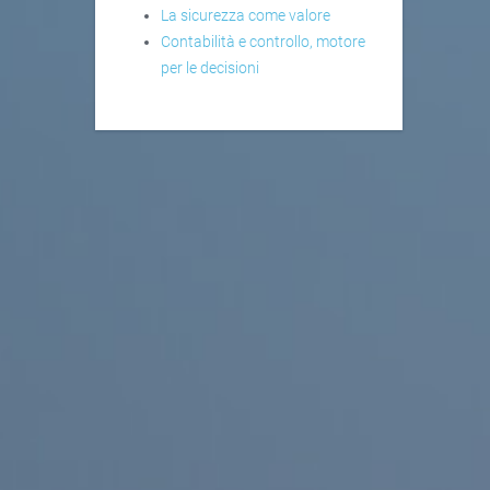
La sicurezza come valore
Contabilità e controllo, motore
per le decisioni