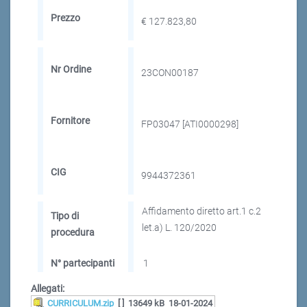
Prezzo
€ 127.823,80
Nr Ordine
23CON00187
Fornitore
FP03047 [ATI0000298]
CIG
9944372361
Affidamento diretto art.1 c.2
Tipo di
let.a) L. 120/2020
procedura
N° partecipanti
1
Allegati:
CURRICULUM.zip
[ ]
13649 kB
18-01-2024