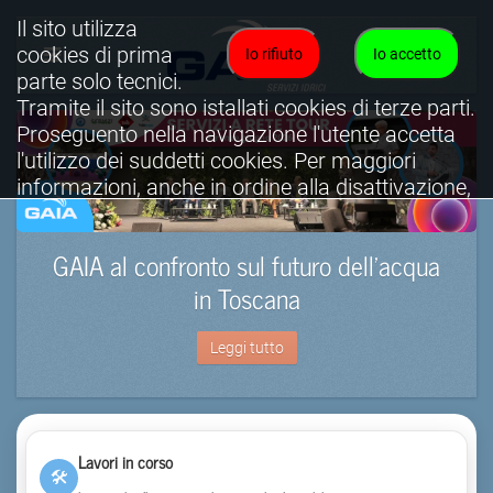
Il sito utilizza
cookies di prima
Io rifiuto
Io accetto
parte solo tecnici.
Tramite il sito sono istallati cookies di terze parti.
Proseguento nella navigazione l'utente accetta
l'utilizzo dei suddetti cookies. Per maggiori
informazioni, anche in ordine alla disattivazione,
è possibile consultare l'informativa cookies
completa.
GAIA al confronto sul futuro dell’acqua
Visualizza informativa completa.
in Toscana
Leggi tutto
Lavori in corso
🛠