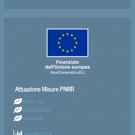
Attuazione Misure PNRR
M2C4 – I4.1
M2C4-I4.2_057
M2C4-I4.4
REPORTISTICA