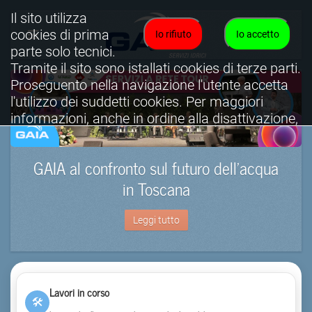
Il sito utilizza
cookies di prima
Io rifiuto
Io accetto
parte solo tecnici.
Tramite il sito sono istallati cookies di terze parti.
Proseguento nella navigazione l'utente accetta
l'utilizzo dei suddetti cookies. Per maggiori
informazioni, anche in ordine alla disattivazione,
è possibile consultare l'informativa cookies
completa.
GAIA al confronto sul futuro dell’acqua
Visualizza informativa completa.
in Toscana
Leggi tutto
Lavori in corso
🛠