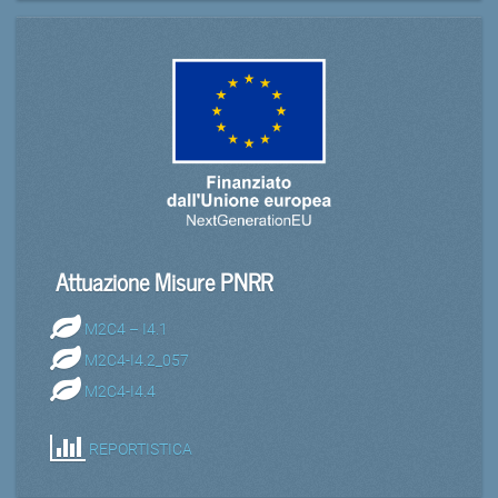
Attuazione Misure PNRR
M2C4 – I4.1
M2C4-I4.2_057
M2C4-I4.4
REPORTISTICA