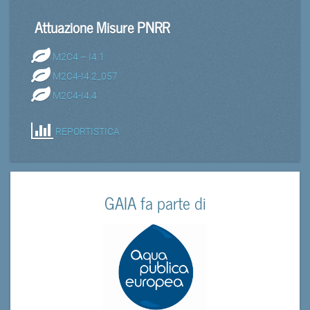
Attuazione Misure PNRR
M2C4 – I4.1
M2C4-I4.2_057
M2C4-I4.4
REPORTISTICA
GAIA fa parte di