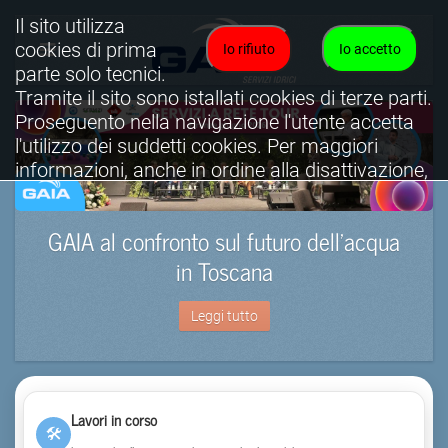
Il sito utilizza
cookies di prima
Io rifiuto
Io accetto
parte solo tecnici.
Tramite il sito sono istallati cookies di terze parti.
Proseguento nella navigazione l'utente accetta
l'utilizzo dei suddetti cookies. Per maggiori
informazioni, anche in ordine alla disattivazione,
è possibile consultare l'informativa cookies
completa.
GAIA al confronto sul futuro dell’acqua
Visualizza informativa completa.
in Toscana
Leggi tutto
Lavori in corso
🛠