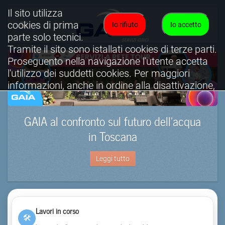
Il sito utilizza
cookies di prima
Io rifiuto
Io accetto
parte solo tecnici.
Tramite il sito sono istallati cookies di terze parti.
Proseguento nella navigazione l'utente accetta
l'utilizzo dei suddetti cookies. Per maggiori
informazioni, anche in ordine alla disattivazione,
è possibile consultare l'informativa cookies
completa.
GAIA al confronto sul futuro dell’acqua
Visualizza informativa completa.
in Toscana
Leggi tutto
Lavori in corso
🛠