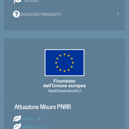
SCUOLE
DOMANDE FREQUENTI
Attuazione Misure PNRR
M2C4 – I4.1
M2C4-I4.2_057