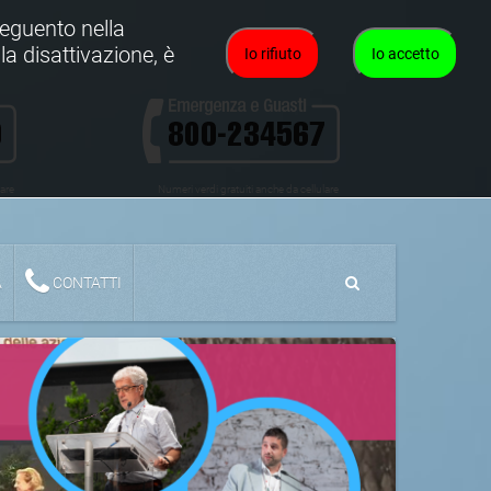
oseguento nella
la disattivazione, è
Io rifiuto
Io accetto
lare
Numeri verdi gratuiti anche da cellulare
A
CONTATTI