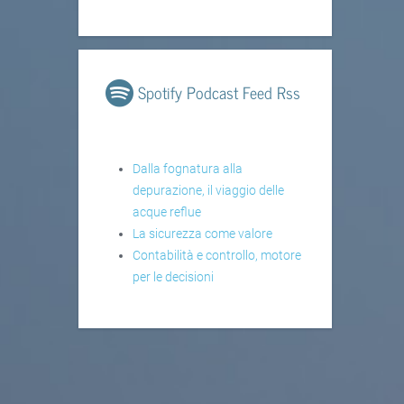
Spotify Podcast Feed Rss
Dalla fognatura alla
depurazione, il viaggio delle
acque reflue
La sicurezza come valore
Contabilità e controllo, motore
per le decisioni