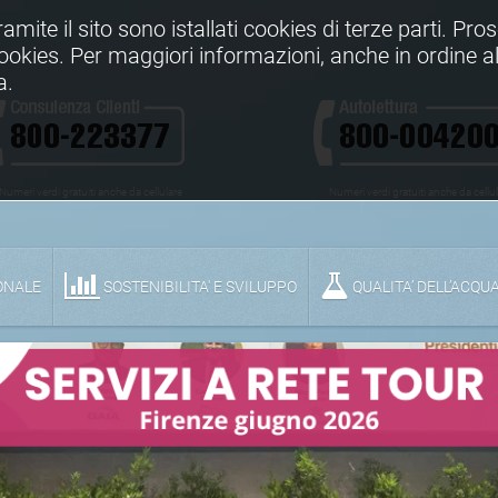
Tramite il sito sono istallati cookies di terze parti. Pr
 cookies. Per maggiori informazioni, anche in ordine al
a.
Numeri verdi gratuiti anche da cellulare
Numeri verdi gratuiti anche da cellu
ONALE
SOSTENIBILITA' E SVILUPPO
QUALITA’ DELL’ACQU