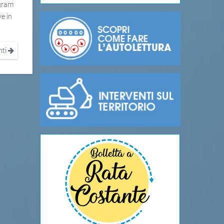
agram
ve in
nti