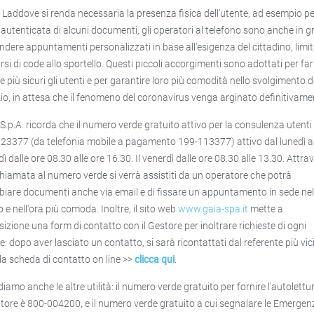
 Laddove si renda necessaria la presenza fisica dell'utente, ad esempio pe
 autenticata di alcuni documenti, gli operatori al telefono sono anche in 
endere appuntamenti personalizzati in base all'esigenza del cittadino, lim
arsi di code allo sportello. Questi piccoli accorgimenti sono adottati per far
e più sicuri gli utenti e per garantire loro più comodità nello svolgimento d
zio, in attesa che il fenomeno del coronavirus venga arginato definitivame
S.p.A. ricorda che il numero verde gratuito attivo per la consulenza utenti
23377 (da telefonia mobile a pagamento 199-113377) attivo dal lunedì a
ì dalle ore 08.30 alle ore 16.30. Il venerdì dalle ore 08.30 alle 13.30. Attra
hiamata al numero verde si verrà assistiti da un operatore che potrà
iare documenti anche via email e di fissare un appuntamento in sede ne
 e nell'ora più comoda. Inoltre, il sito web
www.gaia-spa.it
mette a
sizione una form di contatto con il Gestore per inoltrare richieste di ogni
e: dopo aver lasciato un contatto, si sarà ricontattati dal referente più vic
lla scheda di contatto on line >>
clicca qui
.
iamo anche le altre utilità: il numero verde gratuito per fornire l'autolettu
tore è 800-004200, e il numero verde gratuito a cui segnalare le Emergen