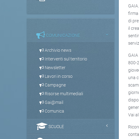
GAIA.
firma
di pr
il cre
COMUNICAZIONE
sentir
servi
Archivio news
GAIA 
Interventi sul territorio
800-2
Newsletter
gioved
Lavori in corso
una c
scamb
Campagne
giorno
Risorse multimediali
dispo
Gai@mail
gener
Comunica
Vai a
SCUOLE
Ricord
conta