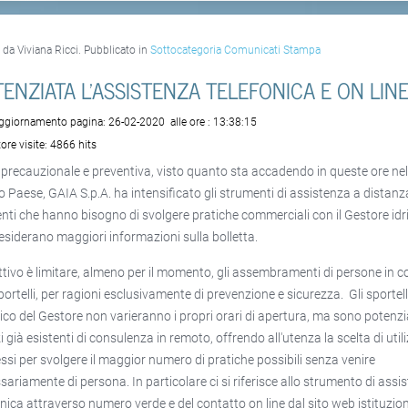
o da Viviana Ricci. Pubblicato in
Sottocategoria Comunicati Stampa
ENZIATA L'ASSISTENZA TELEFONICA E ON LIN
aggiornamento pagina:
26-02-2020
alle ore :
13:38:15
ore visite:
4866 hits
a precauzionale e preventiva, visto quanto sta accadendo in queste ore ne
o Paese, GAIA S.p.A. ha intensificato gli strumenti di assistenza a distanz
tenti che hanno bisogno di svolgere pratiche commerciali con il Gestore idr
esiderano maggiori informazioni sulla bolletta.
ettivo è limitare, almeno per il momento, gli assembramenti di persone in 
portelli, per ragioni esclusivamente di prevenzione e sicurezza. Gli sportell
ico del Gestore non varieranno i propri orari di apertura, ma sono potenzia
i già esistenti di consulenza in remoto, offrendo all'utenza la scelta di util
tessi per svolgere il maggior numero di pratiche possibili senza venire
sariamente di persona. In particolare ci si riferisce allo strumento di assi
onica attraverso numero verde e del contatto on line dal sito web istituzion