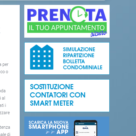
E
l
a per
ico o
coda
i al
ti i
izzare
stenza
ale di