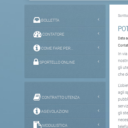
Scritt
BOLLETTA
POT
CONTATORE
Data 
Contat
COME FARE PER...
In vi
nostr
SPORTELLO ONLINE
gli u
che d
L'obi
agli s
CONTRATTO UTENZA
pubbl
serviz
AGEVOLAZIONI
gli s
neces
MODULISTICA
telef