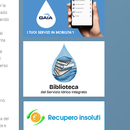
r la
grado
itando
el
nte.
 è
l
verso
l
ino.
ra del
ze e