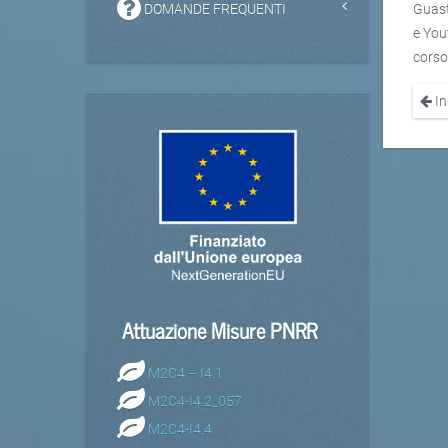
DOMANDE FREQUENTI
Guast
e Yout
corso
In
Attuazione Misure PNRR
M2C4 – I4.1
M2C4-I4.2_057
M2C4-I4.4