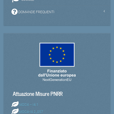
DOMANDE FREQUENTI
Attuazione Misure PNRR
M2C4 – I4.1
M2C4-I4.2_057