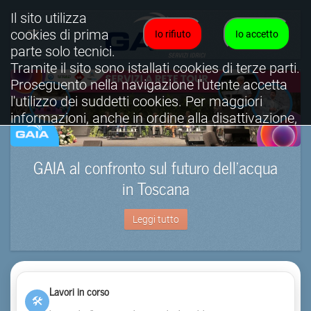
Il sito utilizza
cookies di prima
Io rifiuto
Io accetto
parte solo tecnici.
Tramite il sito sono istallati cookies di terze parti.
Proseguento nella navigazione l'utente accetta
l'utilizzo dei suddetti cookies. Per maggiori
informazioni, anche in ordine alla disattivazione,
è possibile consultare l'informativa cookies
completa.
GAIA al confronto sul futuro dell’acqua
Visualizza informativa completa.
in Toscana
Leggi tutto
Lavori in corso
🛠