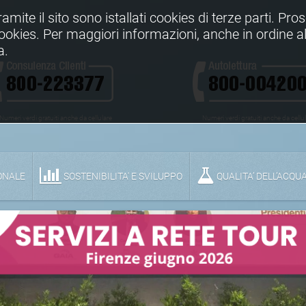
Tramite il sito sono istallati cookies di terze parti. Pr
 cookies. Per maggiori informazioni, anche in ordine al
a.
Numeri verdi gratuiti anche da cellulare
Numeri verdi gratuiti anche da cellu
ONALE
SOSTENIBILITA' E SVILUPPO
QUALITA’ DELL’ACQU