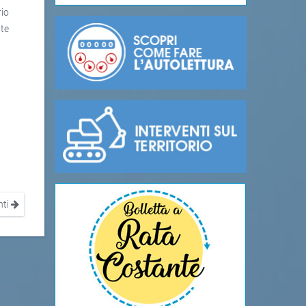
rio
ite
nti