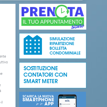
mente
uttivo
ne
e
à
il