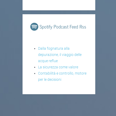
Spotify Podcast Feed Rss
Dalla fognatura alla
depurazione, il viaggio delle
acque reflue
La sicurezza come valore
Contabilità e controllo, motore
per le decisioni