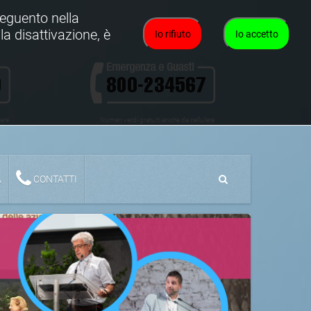
oseguento nella
la disattivazione, è
Io rifiuto
Io accetto
lare
Numeri verdi gratuiti anche da cellulare
A
CONTATTI