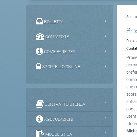
Scritt
BOLLETTA
Pro
CONTATORE
Data 
Contat
COME FARE PER...
Prose
prima
SPORTELLO ONLINE
prefe
compr
sugli 
scors
sull’
CONTRATTO UTENZA
consu
utent
AGEVOLAZIONI
Idric
Miche
MODULISTICA