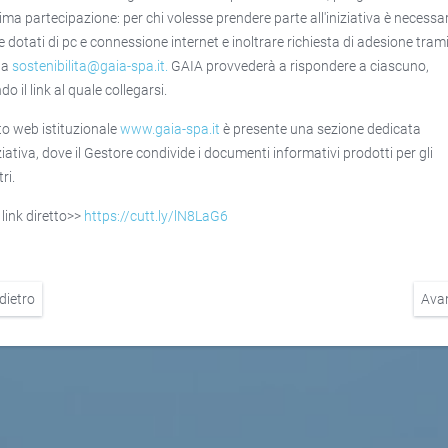
ma partecipazione: per chi volesse prendere parte all'iniziativa è necessa
e dotati di pc e connessione internet e inoltrare richiesta di adesione tram
 a
sostenibilita@gaia-spa.it
.
GAIA provvederà a rispondere a ciascuno,
do il link al quale collegarsi.
ito web istituzionale
www.gaia-spa.it
è presente una sezione dedicata
iziativa, dove il Gestore condivide i documenti informativi prodotti per gli
ri.
 link diretto>>
https://cutt.ly/lN8LaG6
dietro
Ava