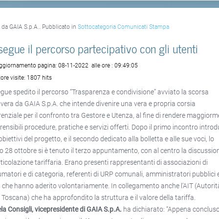
o da GAIA S.p.A.. Pubblicato in
Sottocategoria Comunicati Stampa
segue il percorso partecipativo con gli utenti
aggiornamento pagina:
08-11-2022
alle ore :
09:49:05
ore visite:
1807 hits
gue spedito il percorso “Trasparenza e condivisione” avviato la scorsa
vera da GAIA S.p.A. che intende divenire una vera e propria corsia
renziale per il confronto tra Gestore e Utenza, al fine di rendere maggior
ensibili procedure, pratiche e servizi offerti. Dopo il primo incontro introd
obiettivi del progetto, e il secondo dedicato alla bolletta e alle sue voci, lo
o 28 ottobre si è tenuto il terzo appuntamento, con al centro la discussio
articolazione tariffaria. Erano presenti rappresentanti di associazioni di
matori e di categoria, referenti di URP comunali, amministratori pubblici 
i che hanno aderito volontariamente. In collegamento anche l’AIT (Autorit
a Toscana) che ha approfondito la struttura e il valore della tariffa.
la Consigli, vicepresidente di GAIA S.p.A.
ha dichiarato: “Appena concluso 