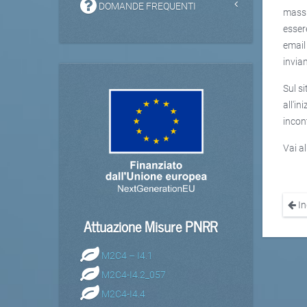
DOMANDE FREQUENTI
massi
esser
email
invian
Sul s
all'in
incont
Vai al
In
Attuazione Misure PNRR
M2C4 – I4.1
M2C4-I4.2_057
M2C4-I4.4