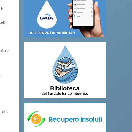
 e
celto
nto e
e
iretta