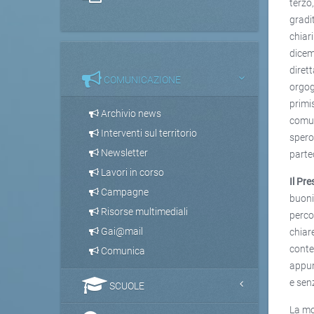
terzo
gradi
chiari
dicem
diret
COMUNICAZIONE
orgog
primi
Archivio news
comun
Interventi sul territorio
spero
Newsletter
parte
Lavori in corso
Il Pr
Campagne
buoni
Risorse multimediali
perco
Gai@mail
chiar
conte
Comunica
appun
e senz
SCUOLE
La mo