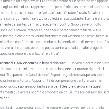
, siamo già ad organizzare il 4° appuntamento di un percorso che appare
to agli utenti e ai loro rappresentanti, perchè offre un terreno di confronto
mento. Il prossimo incontro "virtuale" con il Gestore è stato fissato il 1
bre con argomento il servizio di bolletta a rata costante: il tema è stato s
tamente dai partecipanti al precedente incontro. Sono davvero molto
liosa della strada intrapresa, che seguo personalmente fin dalle sue
ssime fasi e che è stato voluto fortemente dall’Azienda per semplificare la
icazione con l'utenza. Credo molto nella condivisione di idee e nel confro
 davvero che questo percorso possa aprire la strada ad altri progetti di
cipazione sempre più articolati e diffusi”.
esidente di GAIA Vincenzo Colle
ha dichiarato: “E’ un vero piacere osservar
 risultati in termini di contenuti e partecipazione per quanto riguarda il
rso “Trasparenza e Condivisione”. Segno tangibile che adoperarsi per la
ezza è innanzitutto un’opportunità di comprensione per l’utenza e, nel
mpo, un’occasione importantissima per il Gestore che durante questi
tamenti può avere riscontri e proposte da chi usufruisce del servizio, in d
a filtri”.
dalità di fruizione degli incontri è sempre tramite web, per garantire la