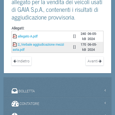
allegato per la vendita dei veicoli usati
di GAIA S.p.A., contenenti i risultati di
aggiudicazione provvisoria.
Allegati:
240
06-05-
allegato A.pdf
[ ]
kB
2024
2_Verbale aggiudicazione mezzi
170
06-05-
[ ]
asta.pdf
kB
2024
Indietro
Avanti
BOLLETTA
CONTATORE