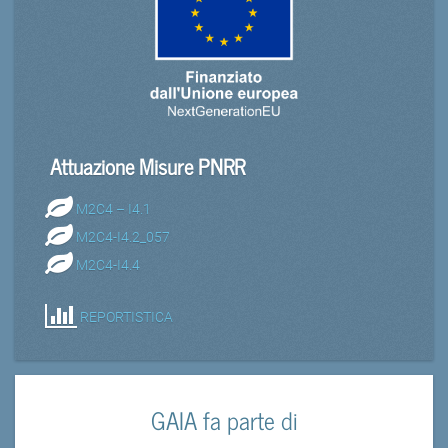
Attuazione Misure PNRR
M2C4 – I4.1
M2C4-I4.2_057
M2C4-I4.4
REPORTISTICA
GAIA fa parte di