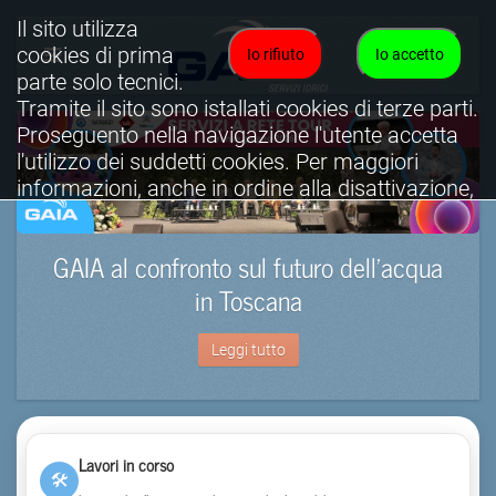
Il sito utilizza
cookies di prima
Io rifiuto
Io accetto
parte solo tecnici.
Tramite il sito sono istallati cookies di terze parti.
Proseguento nella navigazione l'utente accetta
l'utilizzo dei suddetti cookies. Per maggiori
informazioni, anche in ordine alla disattivazione,
è possibile consultare l'informativa cookies
completa.
GAIA al confronto sul futuro dell’acqua
Visualizza informativa completa.
in Toscana
Leggi tutto
Lavori in corso
🛠