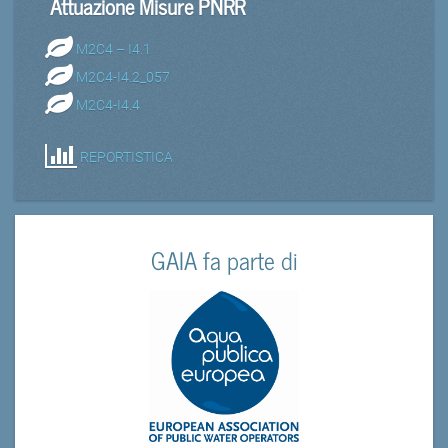
Attuazione Misure PNRR
M2C4 – I4.1
M2C4-I4.2_057
M2C4-I4.4
REPORTISTICA
GAIA fa parte di