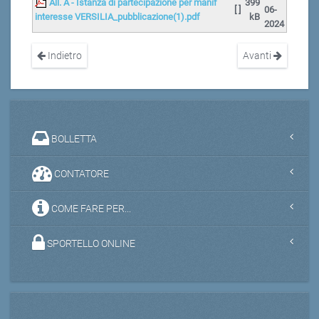
All. A - Istanza di partecipazione per manif
399
[ ]
06-
interesse VERSILIA_pubblicazione(1).pdf
kB
2024
Indietro
Avanti
BOLLETTA
CONTATORE
COME FARE PER...
SPORTELLO ONLINE