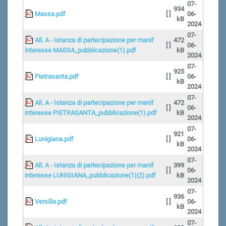
07-
934
Massa.pdf
[ ]
06-
kB
2024
07-
All. A - Istanza di partecipazione per manif
472
[ ]
06-
interesse MASSA_pubblicazione(1).pdf
kB
2024
07-
925
Pietrasanta.pdf
[ ]
06-
kB
2024
07-
All. A - Istanza di partecipazione per manif
472
[ ]
06-
interesse PIETRASANTA_pubblicazione(1).pdf
kB
2024
07-
921
Lunigiana.pdf
[ ]
06-
kB
2024
07-
All. A - Istanza di partecipazione per manif
399
[ ]
06-
interesse LUNIGIANA_pubblicazione(1)(2).pdf
kB
2024
07-
936
Versilia.pdf
[ ]
06-
kB
2024
07-