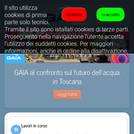
Il sito utilizza
cookies di prima
Io rifiuto
Io accetto
parte solo tecnici.
Tramite il sito sono istallati cookies di terze parti.
Proseguento nella navigazione l'utente accetta
l'utilizzo dei suddetti cookies. Per maggiori
informazioni, anche in ordine alla disattivazione,
è possibile consultare l'informativa cookies
completa.
GAIA al confronto sul futuro dell’acqua
Visualizza informativa completa.
in Toscana
Leggi tutto
Lavori in corso
🛠