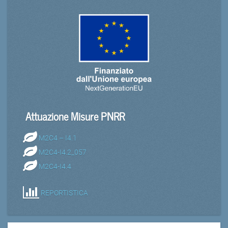
Attuazione Misure PNRR
M2C4 – I4.1
M2C4-I4.2_057
M2C4-I4.4
REPORTISTICA