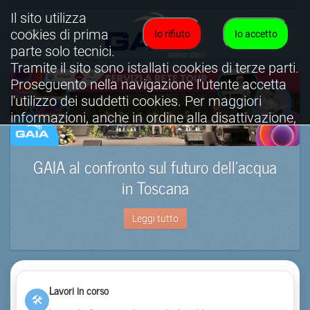
Il sito utilizza
cookies di prima
Io rifiuto
Io accetto
parte solo tecnici.
Tramite il sito sono istallati cookies di terze parti.
Proseguento nella navigazione l'utente accetta
l'utilizzo dei suddetti cookies. Per maggiori
informazioni, anche in ordine alla disattivazione,
è possibile consultare l'informativa cookies
completa.
GAIA al confronto sul futuro dell’acqua
Visualizza informativa completa.
in Toscana
Leggi tutto
Lavori in corso
🛠