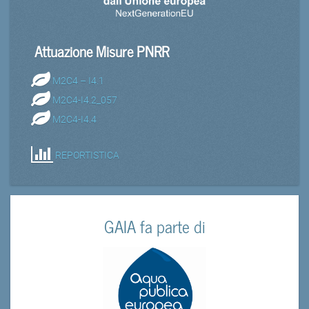
Attuazione Misure PNRR
M2C4 – I4.1
M2C4-I4.2_057
M2C4-I4.4
REPORTISTICA
GAIA fa parte di