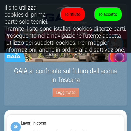
Il sito utilizza
cookies di prima
Io rifiuto
Io accetto
parte solo tecnici.
Tramite il sito sono istallati cookies di terze parti.
Proseguento nella navigazione l'utente accetta
l'utilizzo dei suddetti cookies. Per maggiori
informazioni, anche in ordine alla disattivazione,
è possibile consultare l'informativa cookies
completa.
GAIA al confronto sul futuro dell’acqua
Visualizza informativa completa.
in Toscana
Leggi tutto
Lavori in corso
🛠