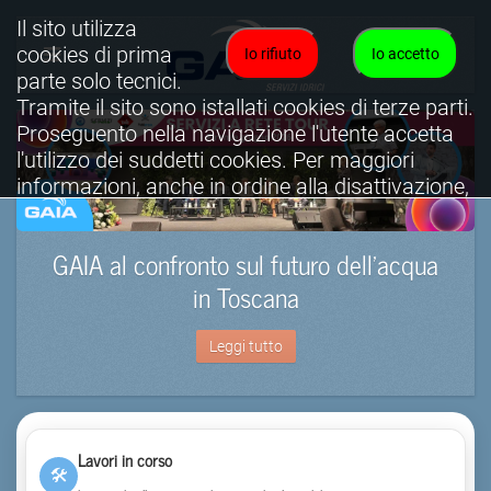
Il sito utilizza
cookies di prima
Io rifiuto
Io accetto
parte solo tecnici.
Tramite il sito sono istallati cookies di terze parti.
Proseguento nella navigazione l'utente accetta
l'utilizzo dei suddetti cookies. Per maggiori
informazioni, anche in ordine alla disattivazione,
è possibile consultare l'informativa cookies
completa.
GAIA al confronto sul futuro dell’acqua
Visualizza informativa completa.
in Toscana
Leggi tutto
Lavori in corso
🛠