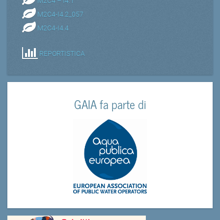
M2C4 – I4.1
M2C4-I4.2_057
M2C4-I4.4
REPORTISTICA
GAIA fa parte di