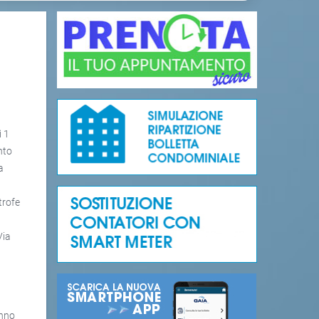
ì 1
nto
a
trofe
Via
anno