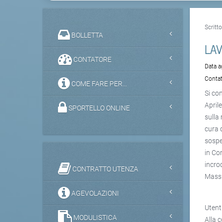
Scritt
BOLLETTA
LA
CONTATORE
Data 
Contat
COME FARE PER...
Si co
April
SPORTELLO ONLINE
sulla
cura 
sospe
in Co
incro
CONTRATTO UTENZA
Massi
AGEVOLAZIONI
Utenti
MODULISTICA
Alla 