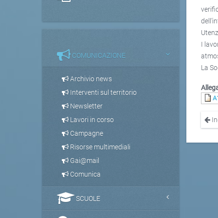
verif
dell’
Utenz
I lav
COMUNICAZIONE
atmos
La Soc
Archivio news
Allega
Interventi sul territorio
A
Newsletter
In
Lavori in corso
Campagne
Risorse multimediali
Gai@mail
Comunica
SCUOLE