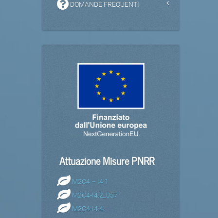
DOMANDE FREQUENTI
Attuazione Misure PNRR
M2C4 – I4.1
M2C4-I4.2_057
M2C4-I4.4