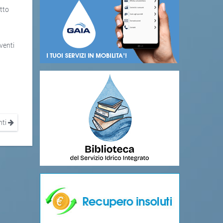
etto
venti
nti