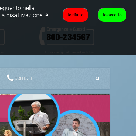
oseguento nella
la disattivazione, è
Io rifiuto
Io accetto
lare
Numeri verdi gratuiti anche da cellulare
A
CONTATTI