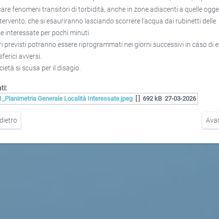
icare fenomeni transitori di torbidità, anche in zone adiacenti a quelle ogg
intervento, che si esauriranno lasciando scorrere l'acqua dai rubinetti delle
e interessate per pochi minuti.
ori previsti potranno essere riprogrammati nei giorni successivi in caso di e
ferici avversi.
ietà si scusa per il disagio.
ti:
1_Planimetria Generale Località Interessate.jpeg
[ ]
692 kB
27-03-2026
dietro
Ava