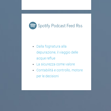
Spotify Podcast Feed Rss
Dalla fognatura alla
depurazione, il viaggio delle
acque reflue
La sicurezza come valore
Contabilità e controllo, motore
per le decisioni