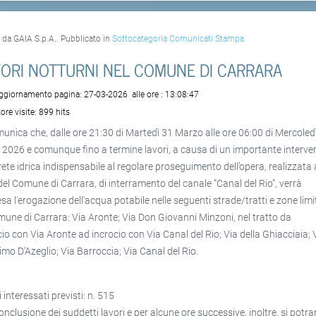
o da GAIA S.p.A.. Pubblicato in
Sottocategoria Comunicati Stampa
VORI NOTTURNI NEL COMUNE DI CARRARA
aggiornamento pagina:
27-03-2026
alle ore :
13:08:47
ore visite:
899 hits
munica che, dalle ore 21:30 di Martedì 31 Marzo alle ore 06:00 di Mercoled
e 2026 e comunque fino a termine lavori, a causa di un importante interve
 rete idrica indispensabile al regolare proseguimento dell’opera, realizzata 
del Comune di Carrara, di interramento del canale “Canal del Rio”, verrà
sa l'erogazione dell'acqua potabile nelle seguenti strade/tratti e zone limi
mune di Carrara: Via Aronte; Via Don Giovanni Minzoni, nel tratto da
cio con Via Aronte ad incrocio con Via Canal del Rio; Via della Ghiacciaia; 
mo D’Azeglio; Via Barroccia; Via Canal del Rio.
 interessati previsti: n. 515
conclusione dei suddetti lavori e per alcune ore successive, inoltre, si potr