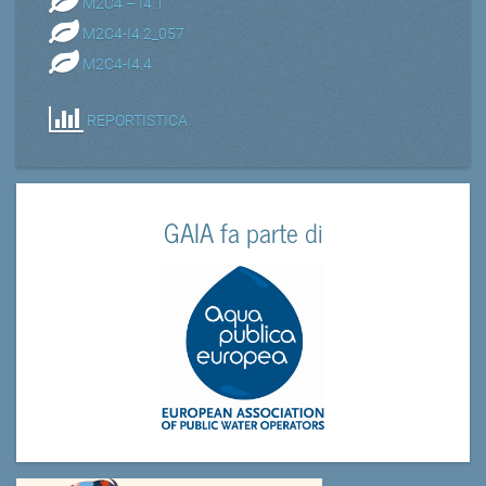
M2C4 – I4.1
M2C4-I4.2_057
M2C4-I4.4
REPORTISTICA
GAIA fa parte di