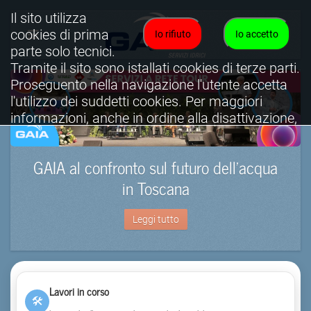
Il sito utilizza
cookies di prima
Io rifiuto
Io accetto
parte solo tecnici.
Tramite il sito sono istallati cookies di terze parti.
Proseguento nella navigazione l'utente accetta
l'utilizzo dei suddetti cookies. Per maggiori
informazioni, anche in ordine alla disattivazione,
è possibile consultare l'informativa cookies
completa.
GAIA al confronto sul futuro dell’acqua
Visualizza informativa completa.
in Toscana
Leggi tutto
Lavori in corso
🛠