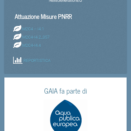
Attuazione Misure PNRR
M2C4 – I4.1
M2C4-I4.2_057
M2C4-I4.4
REPORTISTICA
GAIA fa parte di