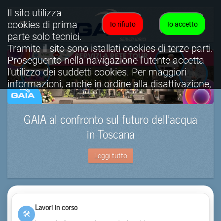
Il sito utilizza
cookies di prima
Io rifiuto
Io accetto
parte solo tecnici.
Tramite il sito sono istallati cookies di terze parti.
Proseguento nella navigazione l'utente accetta
l'utilizzo dei suddetti cookies. Per maggiori
informazioni, anche in ordine alla disattivazione,
è possibile consultare l'informativa cookies
completa.
GAIA al confronto sul futuro dell’acqua
Visualizza informativa completa.
in Toscana
Leggi tutto
Lavori in corso
🛠