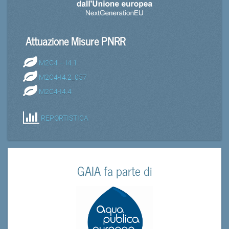
Attuazione Misure PNRR
M2C4 – I4.1
M2C4-I4.2_057
M2C4-I4.4
REPORTISTICA
GAIA fa parte di