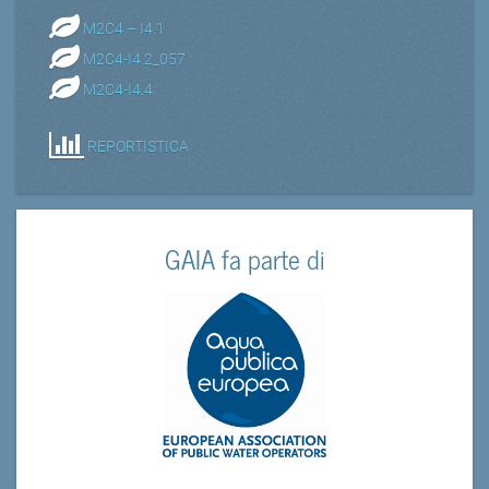
M2C4 – I4.1
M2C4-I4.2_057
M2C4-I4.4
REPORTISTICA
GAIA fa parte di