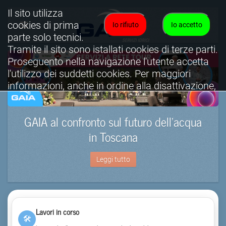
Il sito utilizza
cookies di prima
Io rifiuto
Io accetto
parte solo tecnici.
Tramite il sito sono istallati cookies di terze parti.
Proseguento nella navigazione l'utente accetta
l'utilizzo dei suddetti cookies. Per maggiori
informazioni, anche in ordine alla disattivazione,
è possibile consultare l'informativa cookies
completa.
GAIA al confronto sul futuro dell’acqua
Visualizza informativa completa.
in Toscana
Leggi tutto
Lavori in corso
🛠