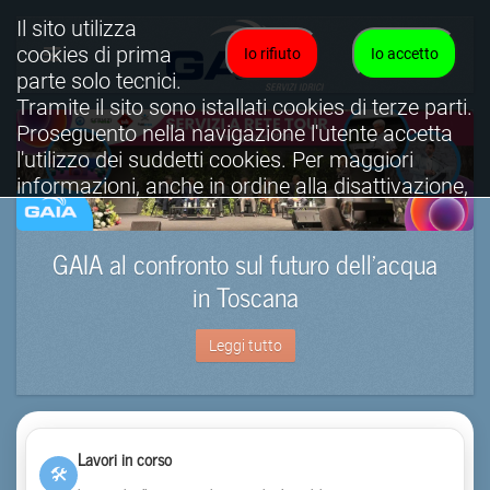
Il sito utilizza
cookies di prima
Io rifiuto
Io accetto
parte solo tecnici.
Tramite il sito sono istallati cookies di terze parti.
Proseguento nella navigazione l'utente accetta
l'utilizzo dei suddetti cookies. Per maggiori
informazioni, anche in ordine alla disattivazione,
è possibile consultare l'informativa cookies
completa.
GAIA al confronto sul futuro dell’acqua
Visualizza informativa completa.
in Toscana
Leggi tutto
Lavori in corso
🛠