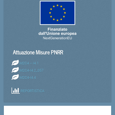
Attuazione Misure PNRR
M2C4 – I4.1
M2C4-I4.2_057
M2C4-I4.4
REPORTISTICA