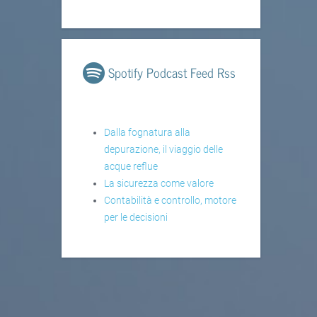
Spotify Podcast Feed Rss
Dalla fognatura alla
depurazione, il viaggio delle
acque reflue
La sicurezza come valore
Contabilità e controllo, motore
per le decisioni