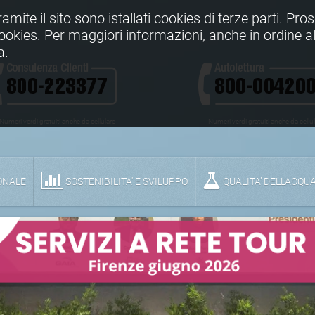
Tramite il sito sono istallati cookies di terze parti. Pr
 cookies. Per maggiori informazioni, anche in ordine al
a.
Numeri verdi gratuiti anche da cellulare
Numeri verdi gratuiti anche da cellu
ONALE
SOSTENIBILITA' E SVILUPPO
QUALITA’ DELL’ACQU