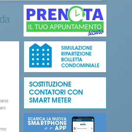
 da
nario
iani
anno