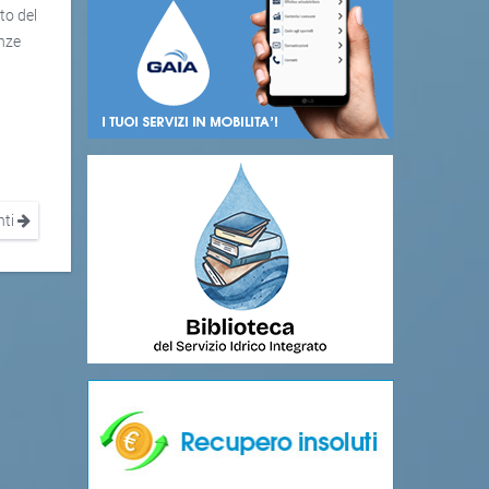
to del
enze
nti