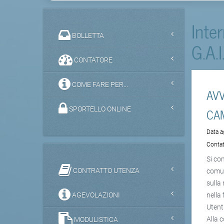
Inte
BOLLETTA
G.A.I
CONTATORE
COME FARE PER...
AVV
CAM
SPORTELLO ONLINE
Data 
Contat
Si co
CONTRATTO UTENZA
comun
sulla 
AGEVOLAZIONI
nella
Utenti
Alla 
MODULISTICA