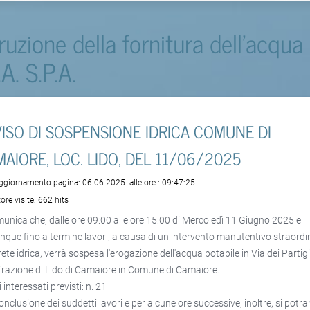
rruzione della fornitura dell'acqua
.A. S.P.A.
ISO DI SOSPENSIONE IDRICA COMUNE DI
AIORE, LOC. LIDO, DEL 11/06/2025
aggiornamento pagina:
06-06-2025
alle ore :
09:47:25
ore visite:
662 hits
munica che, dalle ore 09:00 alle ore 15:00 di Mercoledì 11 Giugno 2025 e
que fino a termine lavori, a causa di un intervento manutentivo straordi
rete idrica, verrà sospesa l'erogazione dell'acqua potabile in Via dei Partig
 frazione di Lido di Camaiore in Comune di Camaiore.
 interessati previsti: n. 21
conclusione dei suddetti lavori e per alcune ore successive, inoltre, si potr