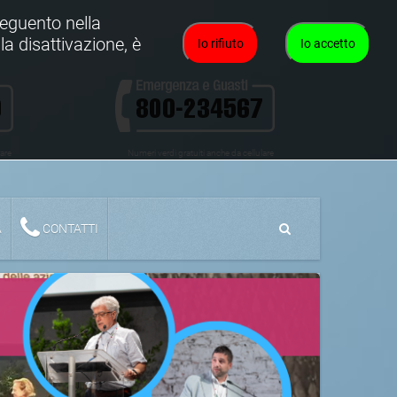
oseguento nella
la disattivazione, è
Io rifiuto
Io accetto
lare
Numeri verdi gratuiti anche da cellulare
A
CONTATTI