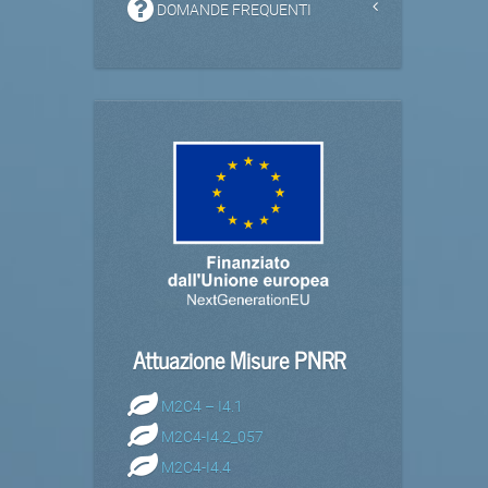
DOMANDE FREQUENTI
Attuazione Misure PNRR
M2C4 – I4.1
M2C4-I4.2_057
M2C4-I4.4