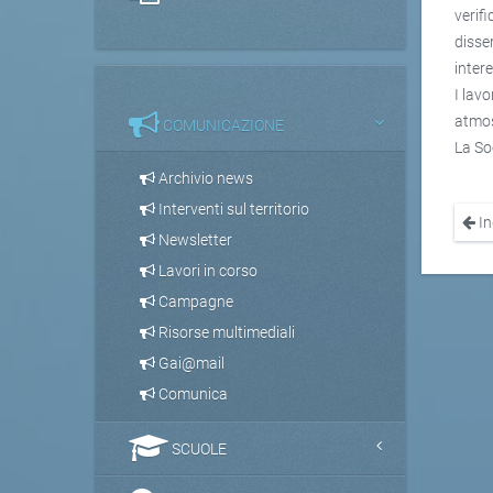
verif
disse
inter
I lavo
atmos
COMUNICAZIONE
La Soc
Archivio news
Interventi sul territorio
In
Newsletter
Lavori in corso
Campagne
Risorse multimediali
Gai@mail
Comunica
SCUOLE