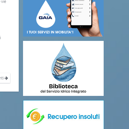
 vie
i
nti