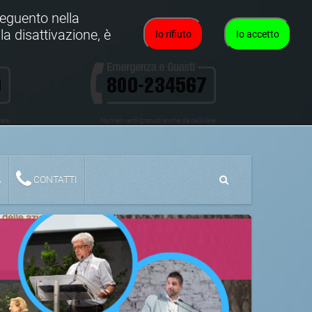
oseguento nella
la disattivazione, è
Io rifiuto
Io accetto
lare
Numeri verdi gratuiti anche da cellulare
A
CONTATTI