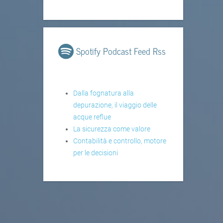
Spotify Podcast Feed Rss
Dalla fognatura alla
depurazione, il viaggio delle
acque reflue
La sicurezza come valore
Contabilità e controllo, motore
per le decisioni