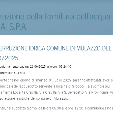
rruzione della fornitura dell'acqua
.A. S.P.A.
TERRUZIONE IDRICA COMUNE DI MULAZZO DEL
07.2025
aggiornamento pagina:
26-06-2025
alle ore :
09:24:40
ore visite:
504 hits
verte che nel giorno di martedì 01 luglio 2025 saranno effettuati lavori s
principale dell’acquedotto servente la località di Groppoli Talavorno e più
samente Località Cravilla, Via Cravilla, Via S. Benedetto, VIa Provinciale, V
zo e zone limitrofe del comune di Mulazzo.
nto, nel suddetto giorno, dalle ore 08.30 alle ore 12.30 e comunque sino 