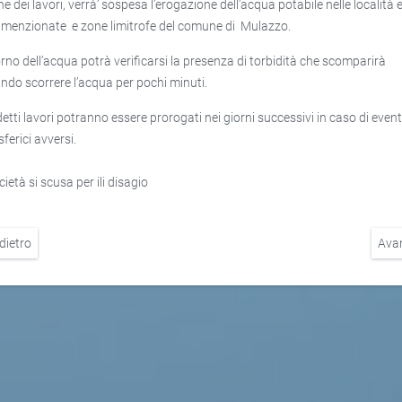
e dei lavori, verrà’ sospesa l’erogazione dell’acqua potabile nelle località e
menzionate e zone limitrofe del comune di Mulazzo.
torno dell’acqua potrà verificarsi la presenza di torbidità che scomparirà
ando scorrere l’acqua per pochi minuti.
detti lavori potranno essere prorogati nei giorni successivi in caso di event
ferici avversi.
ietà si scusa per ili disagio
dietro
Ava