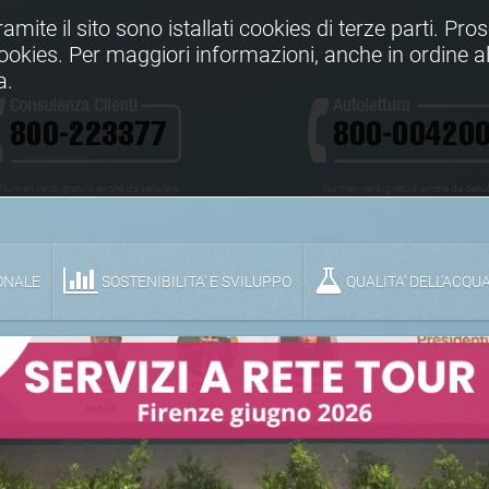
Tramite il sito sono istallati cookies di terze parti. Pr
 cookies. Per maggiori informazioni, anche in ordine al
a.
Numeri verdi gratuiti anche da cellulare
Numeri verdi gratuiti anche da cellu
ONALE
SOSTENIBILITA' E SVILUPPO
QUALITA’ DELL’ACQU