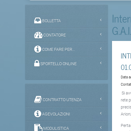
Inte
BOLLETTA
G.A.I
CONTATORE
COME FARE PER...
IN
01.
SPORTELLO ONLINE
Data 
Contat
Si av
CONTRATTO UTENZA
rete 
preci
AGEVOLAZIONI
Arion
Perta
MODULISTICA