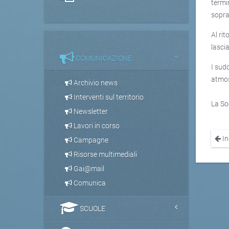
termin
sopra
Al ri
lasci
COMUNICAZIONE
I sud
atmos
Archivio news
Interventi sul territorio
La Soc
Newsletter
Lavori in corso
In
Campagne
Risorse multimediali
Gai@mail
Comunica
SCUOLE