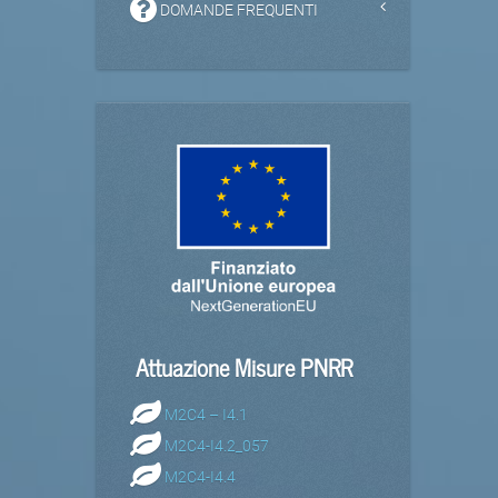
DOMANDE FREQUENTI
Attuazione Misure PNRR
M2C4 – I4.1
M2C4-I4.2_057
M2C4-I4.4