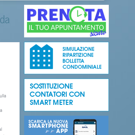
 da
ulla
ia
al