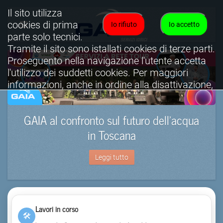
Il sito utilizza
cookies di prima
Io rifiuto
Io accetto
parte solo tecnici.
Tramite il sito sono istallati cookies di terze parti.
Proseguento nella navigazione l'utente accetta
l'utilizzo dei suddetti cookies. Per maggiori
informazioni, anche in ordine alla disattivazione,
è possibile consultare l'informativa cookies
completa.
GAIA al confronto sul futuro dell’acqua
Visualizza informativa completa.
in Toscana
Leggi tutto
Lavori in corso
🛠