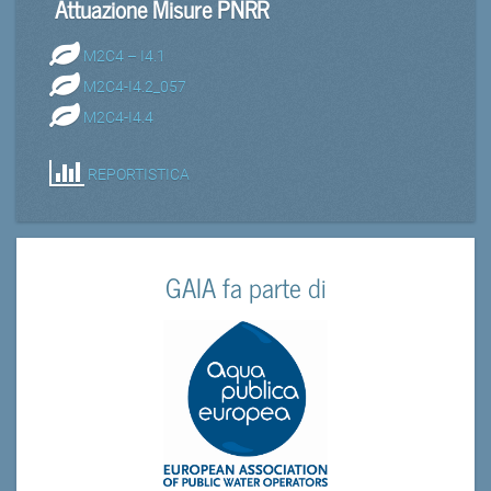
Attuazione Misure PNRR
M2C4 – I4.1
M2C4-I4.2_057
M2C4-I4.4
REPORTISTICA
GAIA fa parte di