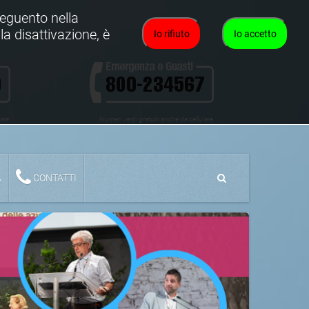
oseguento nella
la disattivazione, è
Io rifiuto
Io accetto
lare
Numeri verdi gratuiti anche da cellulare
A
CONTATTI