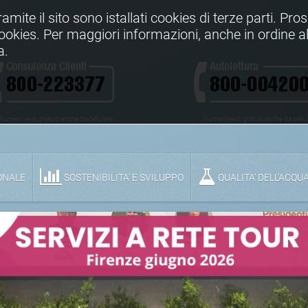
Tramite il sito sono istallati cookies di terze parti. Pr
 cookies. Per maggiori informazioni, anche in ordine al
a.
Numeri verdi gratuiti anche da cellulare
Numeri verdi gratuiti anche da cellu
ONALE
SOSTENIBILITA' E SVILUPPO
QUALITA’ DELL’ACQU