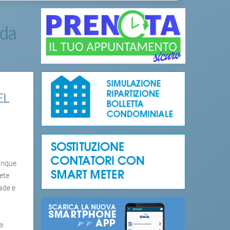
 da
EL
munque
rete
rade e
ei