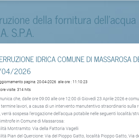
rruzione della fornitura dell'acqua
.A. S.P.A.
TERRUZIONE IDRICA COMUNE DI MASSAROSA D
/04/2026
aggiornamento pagina:
20-04-2026
alle ore :
11:10:23
ore visite:
314 hits
munica che, dalle ore 09:00 alle ore 12:00 di Giovedì 23 Aprile 2026 e co
a termine lavori, a causa di un intervento manutentivo straordinario sulla 
a, verrà sospesa l'erogazione dell'acqua potabile nelle seguenti località/st
limitrofe in Comune di Massarosa:
alità Montramito: Via della Fattoria Vagelli
alità Pian del Quercione: Via del Pioppo Gatto, località Pioppo Gatto, Via d