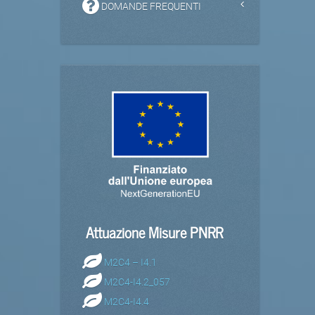
DOMANDE FREQUENTI
Attuazione Misure PNRR
M2C4 – I4.1
M2C4-I4.2_057
M2C4-I4.4