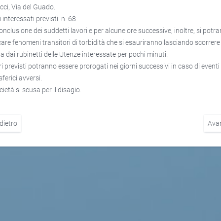
acci, Via del Guado.
 interessati previsti: n. 68
conclusione dei suddetti lavori e per alcune ore successive, inoltre, si potr
icare fenomeni transitori di torbidità che si esauriranno lasciando scorrere
ua dai rubinetti delle Utenze interessate per pochi minuti.
ri previsti potranno essere prorogati nei giorni successivi in caso di eventi
ferici avversi.
ietà si scusa per il disagio.
dietro
Ava