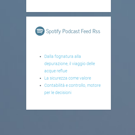
Spotify Podcast Feed Rss
Dalla fognatura alla
depurazione, il viaggio delle
acque reflue
La sicurezza come valore
Contabilità e controllo, motore
per le decisioni