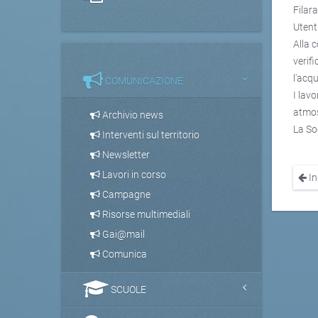
Filar
Utenti
Alla 
verif
l'acq
COMUNICAZIONE
I lavo
atmos
Archivio news
La Soc
Interventi sul territorio
Newsletter
Lavori in corso
In
Campagne
Risorse multimediali
Gai@mail
Comunica
SCUOLE