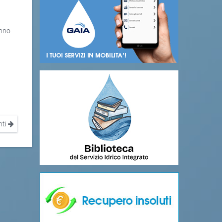
anno
nti