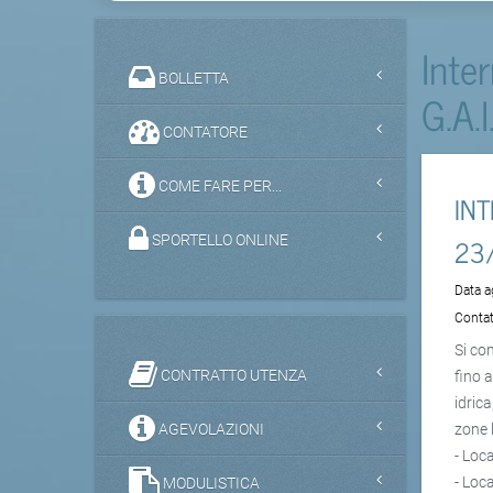
Inte
BOLLETTA
G.A.I
CONTATORE
COME FARE PER...
IN
23
SPORTELLO ONLINE
Data 
Contat
Si co
CONTRATTO UTENZA
fino 
idric
AGEVOLAZIONI
zone 
- Loc
- Loc
MODULISTICA